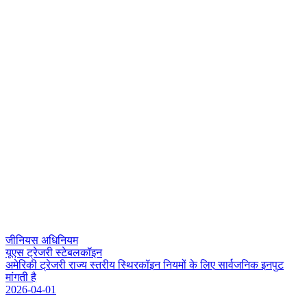
जीनियस अधिनियम
यूएस ट्रेजरी स्टेबलकॉइन
अ
म
र
क
ट
र
ज
र
र
ज
य
स
त
र
य
स
र
क
इ
न
न
य
म
क
ल
ए
स
र
ज
न
क
इ
न
प
ट
म
ग
त
ह
2026-04-01