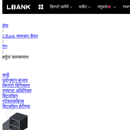
क्रिप्टो खरीदें
मार्केट
फ्यूचर्स
स्था
होम
/
LBank समाचार केंद्र
/
टैग
/
हर्मुज जलसम्पात
सभी
पूर्वानुमान बाजार
क्रिप्टो विनियमन
स्पष्टता अधिनियम
बिटकॉइन
स्टेबलकॉइन्स
बिटकॉइन ईटीएफ