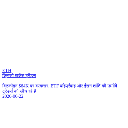
ETH
क्रिप्टो मार्केट ट्रेंड्स
...
ब
ट
क
इ
न
$
6
4
K
प
र
ब
र
क
र
र
,
E
T
F
ब
ह
र
व
ह
औ
र
ई
र
न
श
त
क
उ
म
म
द
ट
र
ड
र
क
ख
च
र
ह
ह
2026-06-22