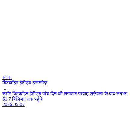
ETH
बिटकॉइन ईटीएफ इनफ्लोज़
...
स
प
ट
ब
ट
क
इ
न
ई
ट
ए
फ
प
च
द
न
क
ल
ग
त
र
प
र
व
ह
श
र
ख
ल
क
ब
द
ल
ग
भ
ग
$
1
.
7
ब
ल
य
न
त
क
प
ह
च
2026-05-07