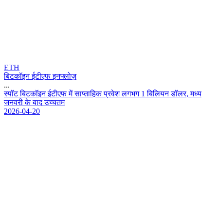
ETH
बिटकॉइन ईटीएफ इनफ्लोज़
...
स
प
ट
ब
ट
क
इ
न
ई
ट
ए
फ
म
स
प
त
ह
क
प
र
व
श
ल
ग
भ
ग
1
ब
ल
य
न
ड
ल
र
,
म
ध
य
ज
न
व
र
क
ब
द
उ
च
च
त
म
2026-04-20