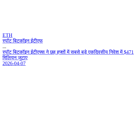
ETH
स्पॉट बिटकॉइन ईटीएफ
...
स
प
ट
ब
ट
क
इ
न
ई
ट
ए
फ
स
न
छ
ह
ह
फ
त
म
स
ब
स
ब
ड
ए
क
द
व
स
य
न
व
श
म
$
4
7
1
म
ल
य
न
ज
ट
ए
2026-04-07