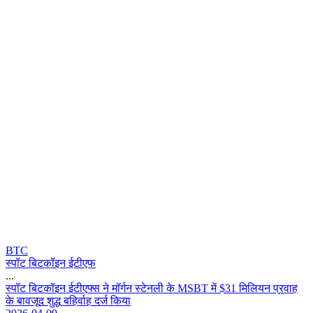
BTC
स्पॉट बिटकॉइन ईटीएफ
...
स
प
ट
ब
ट
क
इ
न
ई
ट
ए
फ
स
न
म
र
न
स
ट
न
ल
क
M
S
B
T
म
$
3
1
म
ल
य
न
प
र
व
ह
क
ब
व
ज
द
श
द
ब
ह
र
ह
द
र
क
य