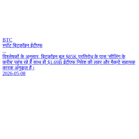
BTC
स्पॉट बिटकॉइन ईटीएफ
...
व
श
ल
ष
क
क
अ
न
स
र
,
ब
ट
क
इ
न
ब
ल
$
8
5
K
प
र
त
र
ध
क
प
स
'
स
ल
ग
क
क
र
ब
'
प
ह
च
र
ह
ह
स
थ
ह
$
1
.
6
9
B
ई
ट
ए
फ
न
व
श
क
ल
ह
र
औ
र
म
क
र
स
ह
य
क
क
र
क
अ
न
क
ल
ह
।
2026-05-08