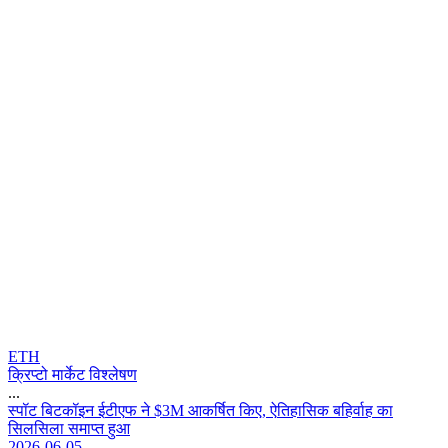
ETH
क्रिप्टो मार्केट विश्लेषण
...
स
प
ट
ब
ट
क
इ
न
ई
ट
ए
फ
न
$
3
M
आ
क
र
त
क
ए
,
ऐ
त
ह
स
क
ब
ह
र
ह
क
स
ल
स
ल
स
म
प
त
ह
आ
2026-06-05