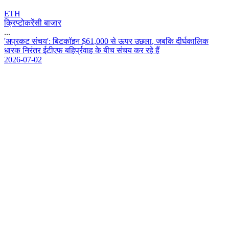
ETH
क्रिप्टोकरेंसी बाजार
...
'
अ
प
र
क
ट
स
च
य
'
:
ब
ट
क
इ
न
$
6
1
,
0
0
0
स
ऊ
प
र
उ
छ
ल
,
ज
ब
क
द
र
क
ल
क
ध
र
क
न
र
त
र
ई
ट
ए
फ
ब
ह
र
व
ह
क
ब
च
स
च
य
क
र
र
ह
ह
2026-07-02