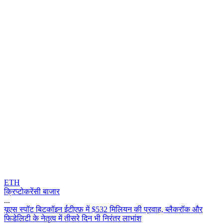
ETH
क्रिप्टोकरेंसी बाजार
...
य
ए
स
स
प
ट
ब
ट
क
इ
न
ई
ट
ए
फ
म
$
5
3
2
म
ल
य
न
क
प
र
व
ह
,
ब
ल
क
र
क
औ
र
फ
ड
ल
ट
क
न
त
त
व
म
त
स
र
द
न
भ
न
र
त
र
ल
भ
श