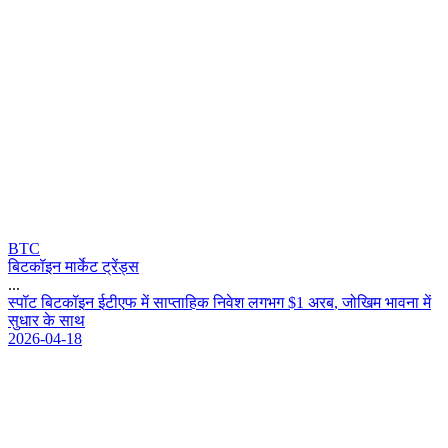
BTC
बिटकॉइन मार्केट ट्रेंड्स
...
स
प
ट
ब
ट
क
इ
न
ई
ट
ए
फ
म
स
प
त
ह
क
न
व
श
ल
ग
भ
ग
$
1
अ
र
ब
,
ज
ख
म
भ
व
न
म
स
ध
र
क
स
थ
2026-04-18