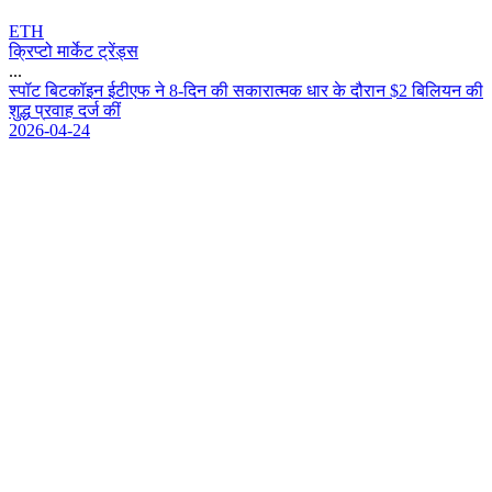
ETH
क्रिप्टो मार्केट ट्रेंड्स
...
स
प
ट
ब
ट
क
इ
न
ई
ट
ए
फ
न
8
-
द
न
क
स
क
र
त
म
क
ध
र
क
द
र
न
$
2
ब
ल
य
न
क
श
द
प
र
व
ह
द
र
क
2026-04-24