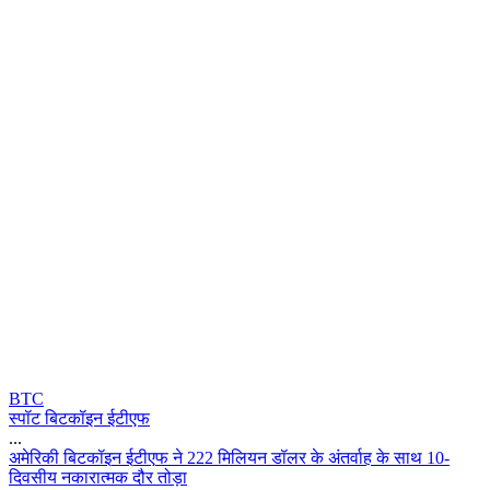
BTC
स्पॉट बिटकॉइन ईटीएफ
...
अ
म
र
क
ब
ट
क
इ
न
ई
ट
ए
फ
न
2
2
2
म
ल
य
न
ड
ल
र
क
अ
त
र
ह
क
स
थ
1
0
-
द
व
स
य
न
क
र
त
म
क
द
र
त
ड