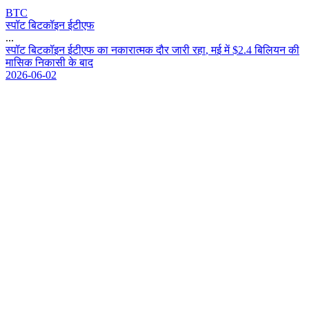
BTC
स्पॉट बिटकॉइन ईटीएफ
...
स
प
ट
ब
ट
क
इ
न
ई
ट
ए
फ
क
न
क
र
त
म
क
द
र
ज
र
र
ह
,
म
ई
म
$
2
.
4
ब
ल
य
न
क
म
स
क
न
क
स
क
ब
द
2026-06-02