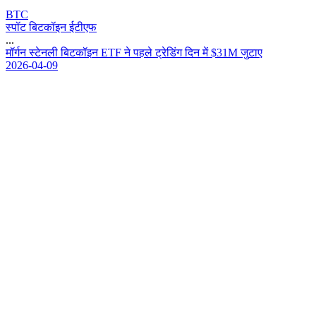
BTC
स्पॉट बिटकॉइन ईटीएफ
...
म
र
न
स
ट
न
ल
ब
ट
क
इ
न
E
T
F
न
प
ह
ल
ट
र
ड
ग
द
न
म
$
3
1
M
ज
ट
ए
2026-04-09