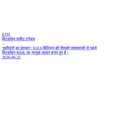
ETH
बिटकॉइन मार्केट ट्रेंड्स
...
'
ख
र
द
र
क
इ
त
ज
र
'
:
$
1
0
.
6
ब
ल
य
न
क
त
म
ह
ए
क
स
प
य
र
स
प
ह
ल
ब
ट
क
इ
न
$
6
0
K
क
न
ज
क
आ
ध
र
ब
न
ए
ह
ए
ह
।
2026-06-25