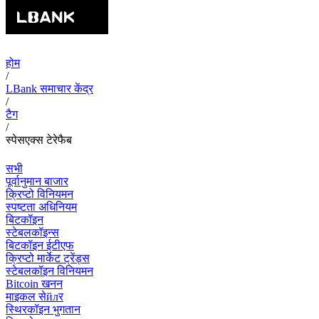
होम
/
LBank समाचार केंद्र
/
टैग
/
स्पेसएक्स टेरेफैब
सभी
पूर्वानुमान बाजार
क्रिप्टो विनियमन
स्पष्टता अधिनियम
बिटकॉइन
स्टेबलकॉइन्स
बिटकॉइन ईटीएफ
क्रिप्टो मार्केट ट्रेंड्स
स्टेबलकॉइन विनियमन
Bitcoin खनन
माइकल सेйлर
स्थिरकॉइन भुगतान