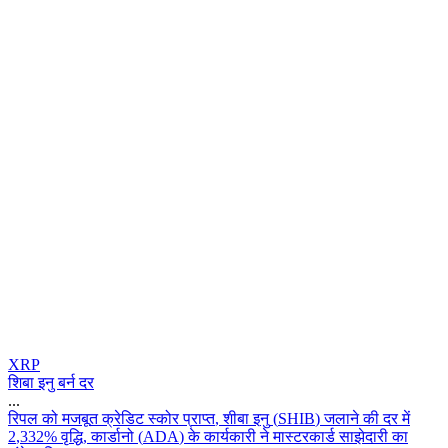
XRP
शिबा इनु बर्न दर
...
र
प
ल
क
म
ज
ब
त
क
र
ड
ट
स
क
र
प
र
प
त
,
श
ब
इ
न
(
S
H
I
B
)
ज
ल
न
क
द
र
म
2
,
3
3
2
%
व
द
,
क
र
न
(
A
D
A
)
क
क
र
क
र
न
म
स
ट
र
क
र
स
झ
द
र
क