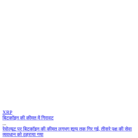
XRP
बिटकॉइन की कीमत में गिरावट
...
र
व
ल
य
ट
प
र
ब
ट
क
इ
न
क
क
म
त
ल
ग
भ
ग
श
न
य
त
क
ग
र
ग
ई
,
त
स
र
प
क
क
स
व
व
य
व
ध
न
क
ठ
ह
र
य
ग
य