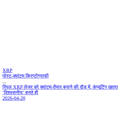
XRP
पोस्ट-क्वांटम क्रिप्टोग्राफी
...
र
प
ल
X
R
P
ल
ज
र
क
क
व
ट
म
-
त
य
र
ब
न
न
क
द
ड
म
,
क
प
य
ट
ग
ख
त
र
‘
व
श
व
स
न
य
’
ब
न
त
ह
2026-04-20