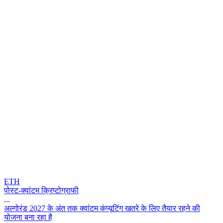
ETH
पोस्ट-क्वांटम क्रिप्टोग्राफी
...
अ
ल
ग
र
ड
2
0
2
7
क
अ
त
त
क
क
व
ट
म
क
प
य
ट
ग
ख
त
र
क
ल
ए
त
य
र
र
ह
न
क
य
ज
न
ब
न
र
ह
ह