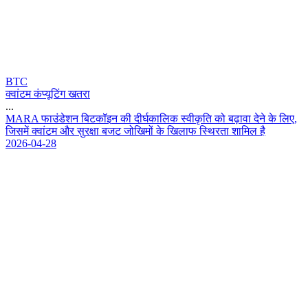
BTC
क्वांटम कंप्यूटिंग खतरा
...
M
A
R
A
फ
उ
ड
श
न
ब
ट
क
इ
न
क
द
र
क
ल
क
स
व
क
त
क
ब
ढ
व
द
न
क
ल
ए
,
ज
स
म
क
व
ट
म
औ
र
स
र
क
ब
ज
ट
ज
ख
म
क
ख
ल
फ
स
र
त
श
म
ल
ह
2026-04-28