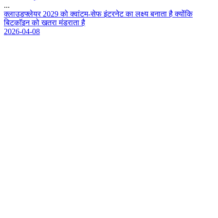
...
क
ल
उ
ड
फ
ल
य
र
2
0
2
9
क
क
व
ट
म
-
स
फ
इ
ट
र
न
ट
क
ल
क
य
ब
न
त
ह
क
य
क
ब
ट
क
इ
न
क
ख
त
र
म
ड
र
त
ह
2026-04-08