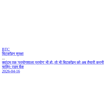
BTC
बिटकॉइन सुरक्षा
...
क
व
ट
म
ए
क
'
प
र
य
ग
श
ल
प
र
य
ग
'
भ
ह
,
त
भ
ब
ट
क
इ
न
क
अ
ब
त
य
र
क
र
न
च
ह
ए
:
ए
ड
म
ब
क
2026-04-16