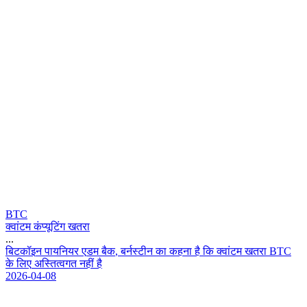
BTC
क्वांटम कंप्यूटिंग खतरा
...
ब
ट
क
इ
न
प
य
न
य
र
ए
ड
म
ब
क
,
ब
र
स
ट
न
क
क
ह
न
ह
क
क
व
ट
म
ख
त
र
B
T
C
क
ल
ए
अ
स
त
व
ग
त
न
ह
ह
2026-04-08