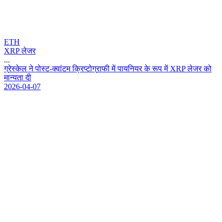
ETH
XRP लेजर
...
ग
र
स
क
ल
न
प
स
ट
-
क
व
ट
म
क
प
ट
ग
र
फ
म
प
य
न
य
र
क
र
प
म
X
R
P
ल
ज
र
क
म
न
य
त
द
2026-04-07