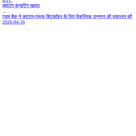
BTC
क्वांटम कंप्यूटिंग खतरा
...
ए
ड
म
ब
क
न
क
व
ट
म
-
प
र
फ
ब
ट
क
इ
न
क
ल
ए
व
क
ल
क
उ
न
न
य
न
क
व
क
ल
त
क
2026-04-16