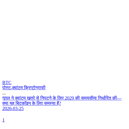
BTC
पोस्ट-क्वांटम क्रिप्टोग्राफी
...
ग
ग
ल
न
क
व
ट
म
ख
त
र
स
न
प
ट
न
क
ल
ए
2
0
2
9
क
स
म
य
स
म
न
र
र
त
क
—
क
य
य
ह
ब
ट
क
इ
न
क
ल
ए
स
म
स
य
ह
?
2026-03-25
1