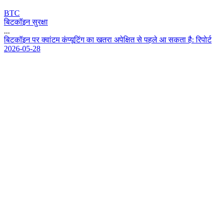
BTC
बिटकॉइन सुरक्षा
...
ब
ट
क
इ
न
प
र
क
व
ट
म
क
प
य
ट
ग
क
ख
त
र
अ
प
क
त
स
प
ह
ल
आ
स
क
त
ह
:
र
प
र
2026-05-28