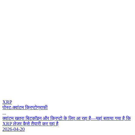
XRP
पोस्ट-क्वांटम क्रिप्टोग्राफी
...
क
व
ट
म
ख
त
र
ब
ट
क
इ
न
औ
र
क
प
ट
क
ल
ए
आ
र
ह
ह
—
य
ह
ब
त
य
ग
य
ह
क
X
R
P
ल
ज
र
क
स
त
य
र
क
र
र
ह
ह
2026-04-20