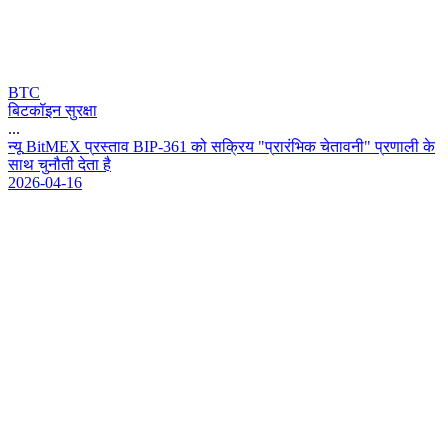
BTC
बिटकॉइन सुरक्षा
...
न
य
B
i
t
M
E
X
प
र
स
त
व
B
I
P
-
3
6
1
क
स
क
य
"
प
र
र
भ
क
च
त
व
न
"
प
र
ण
ल
क
स
थ
च
न
त
द
त
ह
2026-04-16