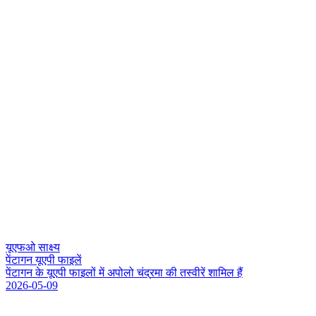
यूएफओ साक्ष्य
पेंटागन यूएपी फाइलें
प
ट
ग
न
क
य
ए
प
फ
इ
ल
म
अ
प
ल
च
द
र
म
क
त
स
व
र
श
म
ल
ह
2026-05-09