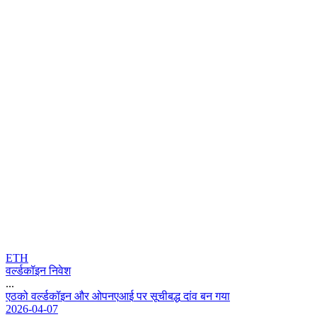
ETH
वर्ल्डकॉइन निवेश
...
ए
ठ
क
व
र
क
इ
न
औ
र
ओ
प
न
ए
आ
ई
प
र
स
च
ब
द
द
व
ब
न
ग
य
2026-04-07