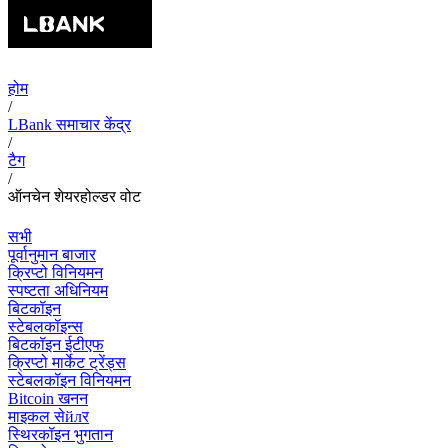
होम
/
LBank समाचार केंद्र
/
टैग
/
ऑनचेन शेयरहोल्डर वोट
सभी
पूर्वानुमान बाजार
क्रिप्टो विनियमन
स्पष्टता अधिनियम
बिटकॉइन
स्टेबलकॉइन्स
बिटकॉइन ईटीएफ
क्रिप्टो मार्केट ट्रेंड्स
स्टेबलकॉइन विनियमन
Bitcoin खनन
माइकल सेйлर
स्थिरकॉइन भुगतान