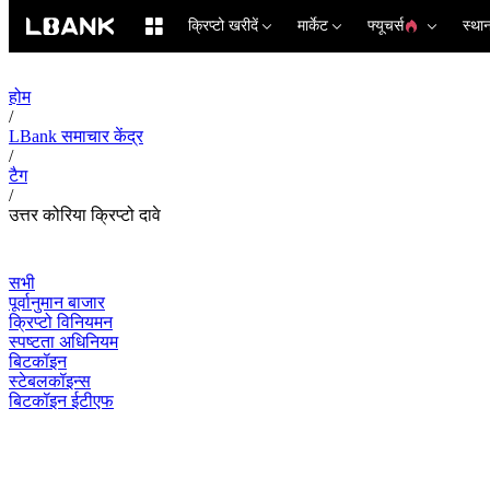
क्रिप्टो खरीदें
मार्केट
फ्यूचर्स
स्था
होम
/
LBank समाचार केंद्र
/
टैग
/
उत्तर कोरिया क्रिप्टो दावे
सभी
पूर्वानुमान बाजार
क्रिप्टो विनियमन
स्पष्टता अधिनियम
बिटकॉइन
स्टेबलकॉइन्स
बिटकॉइन ईटीएफ