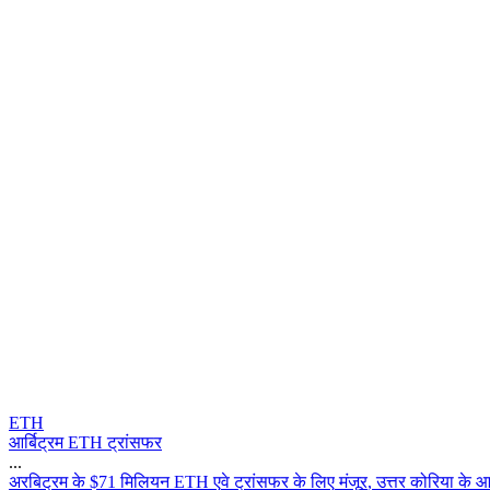
ETH
आर्बिट्रम ETH ट्रांसफर
...
अ
र
ब
ट
र
म
क
$
7
1
म
ल
य
न
E
T
H
ए
व
ट
र
स
फ
र
क
ल
ए
म
ज
र
,
उ
त
र
क
र
य
क