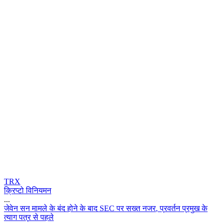
TRX
क्रिप्टो विनियमन
...
ज
व
न
स
न
म
म
ल
क
ब
द
ह
न
क
ब
द
S
E
C
प
र
स
ख
त
न
ज
र
,
प
र
व
र
न
प
र
म
ख
क
त
य
ग
प
त
र
स
प
ह
ल