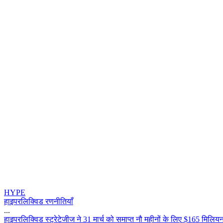
HYPE
हाइपरलिक्विड रणनीतियाँ
...
ह
इ
प
र
ल
क
ड
स
ट
र
ट
ज
ज
न
3
1
म
र
क
स
म
प
त
न
म
ह
न
क
ल
ए
$
1
6
5
म
ल
य