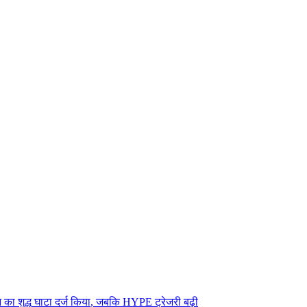
न
क
श
द
घ
ट
द
र
क
य
,
ज
ब
क
H
Y
P
E
ट
र
ज
र
ब
ढ