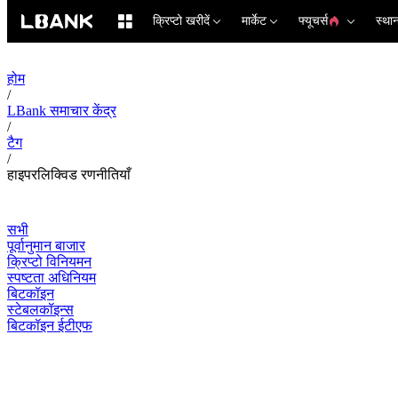
क्रिप्टो खरीदें
मार्केट
फ्यूचर्स
स्था
होम
/
LBank समाचार केंद्र
/
टैग
/
हाइपरलिक्विड रणनीतियाँ
सभी
पूर्वानुमान बाजार
क्रिप्टो विनियमन
स्पष्टता अधिनियम
बिटकॉइन
स्टेबलकॉइन्स
बिटकॉइन ईटीएफ