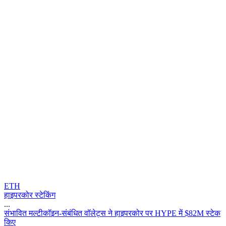
ETH
हाइपरकोर स्टेकिंग
...
स
भ
व
त
म
ल
ट
क
इ
न
-
स
ब
ध
त
व
ल
ट
स
न
ह
इ
प
र
क
र
प
र
H
Y
P
E
म
$
8
2
M
स
ट
क
क
ए