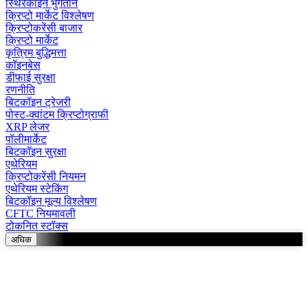
स्थिरकॉइन भुगतान
क्रिप्टो मार्केट विश्लेषण
क्रिप्टोकरेंसी बाजार
क्रिप्टो मार्केट
कृत्रिम बुद्धिमत्ता
कॉइनबेस
डीफाई सुरक्षा
रणनीति
बिटकॉइन ट्रेजरी
पोस्ट-क्वांटम क्रिप्टोग्राफी
XRP लेजर
पॉलीमार्केट
बिटकॉइन सुरक्षा
एथेरियम
क्रिप्टोकरेंसी नियमन
एथेरियम स्टेकिंग
बिटकॉइन मूल्य विश्लेषण
CFTC नियमावली
टोकनित स्टॉक्स
अधिक