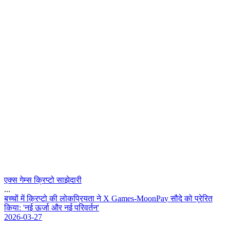
एक्स गेम्स क्रिप्टो साझेदारी
...
ब
च
च
म
क
प
ट
क
ल
क
प
य
त
न
X
G
a
m
e
s
-
M
o
o
n
P
a
y
स
द
क
प
र
र
त
क
य
:
'
न
ई
ऊ
र
औ
र
न
ई
प
र
व
र
न
'
2026-03-27