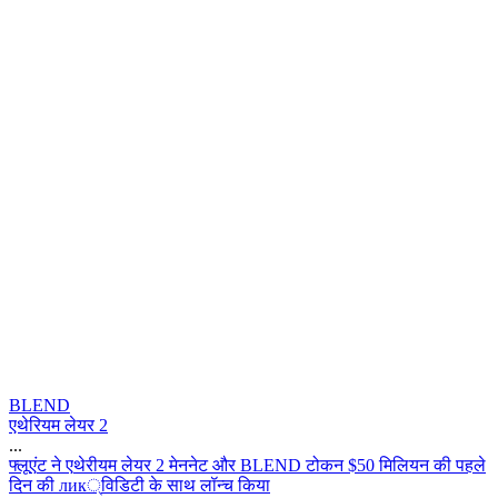
BLEND
एथेरियम लेयर 2
...
फ
ल
ए
ट
न
ए
थ
र
य
म
ल
य
र
2
म
न
न
ट
औ
र
B
L
E
N
D
ट
क
न
$
5
0
म
ल
य
न
क
प
ह
ल
द
न
क
л
и
к
्
व
ड
ट
क
स
थ
ल
न
च
क
य