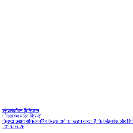
स्टेबलकॉइन विनियमन
एलिज़ाबेथ वॉरेन क्रिप्टो
क
प
ट
उ
द
ग
स
न
ट
र
व
र
न
क
इ
स
द
व
क
ख
ड
न
क
र
त
ह
क
क
इ
न
ब
स
औ
र
र
प
2026-05-26