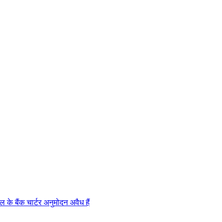
ल
क
ब
क
च
र
र
अ
न
म
द
न
अ
व
ध
ह