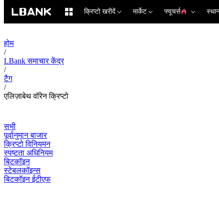
क्रिप्टो खरीदें
मार्केट
फ्यूचर्स
स्था
होम
/
LBank समाचार केंद्र
/
टैग
/
एलिज़ाबेथ वॉरेन क्रिप्टो
सभी
पूर्वानुमान बाजार
क्रिप्टो विनियमन
स्पष्टता अधिनियम
बिटकॉइन
स्टेबलकॉइन्स
बिटकॉइन ईटीएफ