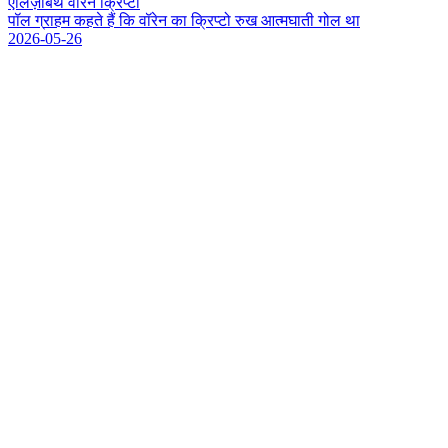
एलिज़ाबेथ वॉरेन क्रिप्टो
प
ल
ग
र
ह
म
क
ह
त
ह
क
व
र
न
क
क
प
ट
र
ख
आ
त
म
घ
त
ग
ल
थ
2026-05-26