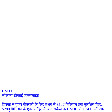
USDT
सोलाना डीफाई एक्सप्लॉइट
...
ड
फ
ट
न
य
ज
र
र
क
व
र
क
ल
ए
ट
थ
र
स
$
1
2
7
म
ल
य
न
त
क
स
र
क
त
क
ए
,
$
2
8
0
म
ल
य
न
क
ए
क
स
प
ल
इ
ट
क
ब
द
स
र
ल
क
U
S
D
C
स
U
S
D
T
क
ओ
र