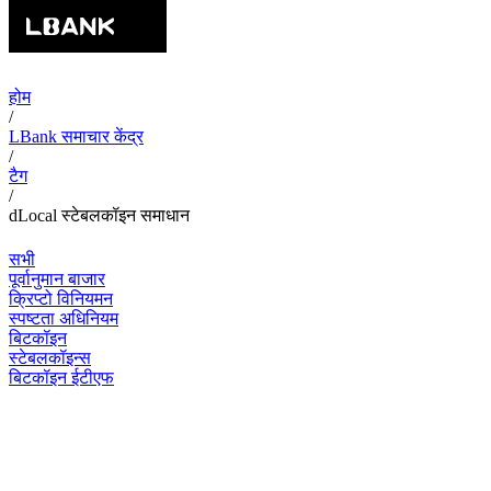
होम
/
LBank समाचार केंद्र
/
टैग
/
dLocal स्टेबलकॉइन समाधान
सभी
पूर्वानुमान बाजार
क्रिप्टो विनियमन
स्पष्टता अधिनियम
बिटकॉइन
स्टेबलकॉइन्स
बिटकॉइन ईटीएफ