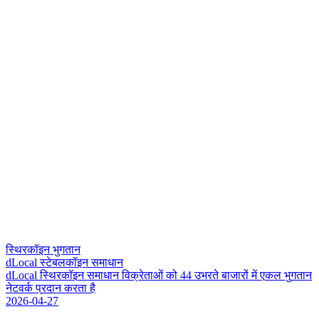
स्थिरकॉइन भुगतान
dLocal स्टेबलकॉइन समाधान
d
L
o
c
a
l
स
र
क
इ
न
स
म
ध
न
व
क
र
त
ओ
क
4
4
उ
भ
र
त
ब
ज
र
म
ए
क
ल
भ
ग
त
न
न
ट
व
र
प
र
द
न
क
र
त
ह
2026-04-27