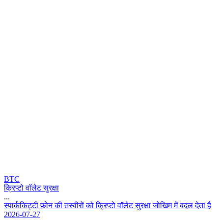
BTC
क्रिप्टो वॉलेट सुरक्षा
...
स
प
र
क
ट
ट
फ
न
क
त
स
व
र
क
क
प
ट
व
ल
ट
स
र
क
ज
ख
म
म
ब
द
ल
द
त
ह
2026-07-27