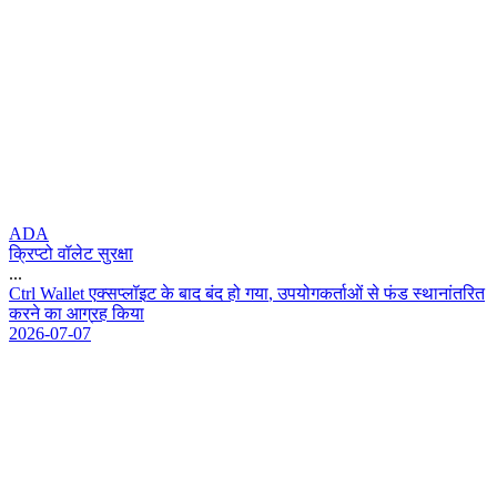
ADA
क्रिप्टो वॉलेट सुरक्षा
...
C
t
r
l
W
a
l
l
e
t
ए
क
स
प
ल
इ
ट
क
ब
द
ब
द
ह
ग
य
,
उ
प
य
ग
क
र
ओ
स
फ
ड
स
थ
न
त
र
त
क
र
न
क
आ
ग
र
ह
क
य
2026-07-07