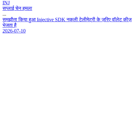
INJ
सप्लाई चेन हमला
...
स
म
झ
त
क
य
ह
आ
I
n
j
e
c
t
i
v
e
S
D
K
न
क
ल
ट
ल
म
ट
र
क
ज
र
ए
व
ल
ट
क
ज
भ
ज
त
ह
2026-07-10