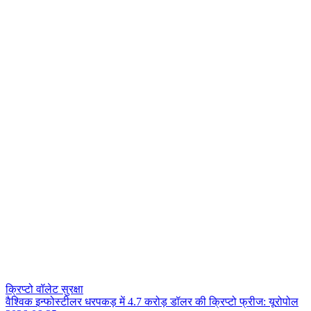
क्रिप्टो वॉलेट सुरक्षा
व
श
क
इ
न
फ
स
ट
ल
र
ध
र
प
क
ड
म
4
.
7
क
र
ड
ड
ल
र
क
क
प
ट
फ
र
ज
:
य
र
प
ल