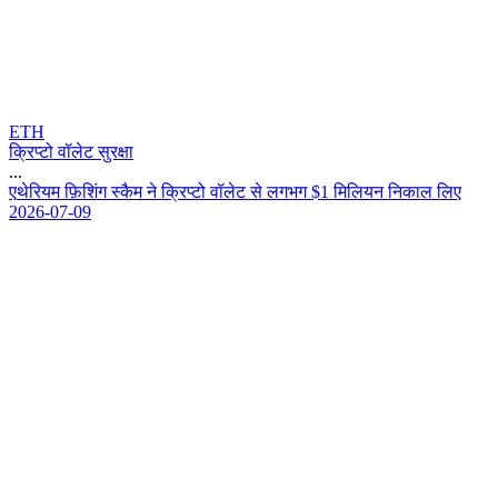
ETH
क्रिप्टो वॉलेट सुरक्षा
...
ए
थ
र
य
म
फ
श
ग
स
क
म
न
क
प
ट
व
ल
ट
स
ल
ग
भ
ग
$
1
म
ल
य
न
न
क
ल
ल
ए
2026-07-09