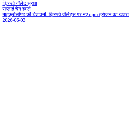
क्रिप्टो वॉलेट सुरक्षा
सप्लाई चेन हमले
म
इ
क
र
स
फ
ट
क
च
त
व
न
:
क
प
ट
व
ल
ट
स
प
र
न
ए
n
p
m
ट
र
ज
न
क
ख
त
र
2026-06-03