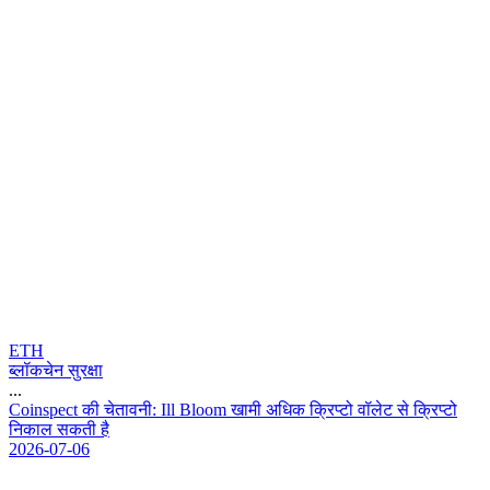
ETH
ब्लॉकचेन सुरक्षा
...
C
o
i
n
s
p
e
c
t
क
च
त
व
न
:
I
l
l
B
l
o
o
m
ख
म
अ
ध
क
क
प
ट
व
ल
ट
स
क
प
ट
न
क
ल
स
क
त
ह
2026-07-06