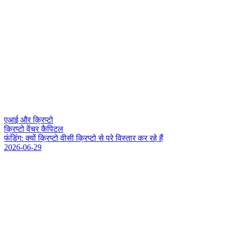
एआई और क्रिप्टो
क्रिप्टो वेंचर कैपिटल
फ
ड
ग
:
क
य
क
प
ट
व
स
क
प
ट
स
प
र
व
स
त
र
क
र
र
ह
ह
2026-06-29