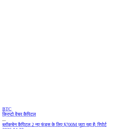
BTC
क्रिप्टो वेंचर कैपिटल
...
ब
ल
क
च
न
क
प
ट
ल
2
न
ए
फ
ड
स
क
ल
ए
$
7
0
0
M
ज
ट
र
ह
ह
:
र
प
र