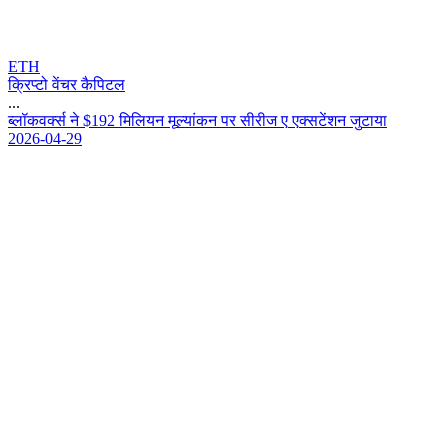
ETH
क्रिप्टो वेंचर कैपिटल
...
ब
ल
क
व
र
न
$
1
9
2
म
ल
य
न
म
ल
य
क
न
प
र
स
र
ज
ए
ए
क
स
ट
श
न
ज
ट
य
2026-04-29