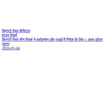
क्रिप्टो वेंचर कैपिटल
हाउन वेंचर्स
क
प
ट
व
च
र
ह
न
व
च
र
न
ब
ल
क
च
न
औ
र
ए
आ
ई
म
न
व
श
क
ल
ए
1
अ
र
ब
ड
ल
र
ज
ट
ए
2026-05-04