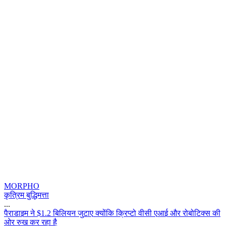
MORPHO
कृत्रिम बुद्धिमत्ता
...
प
र
ड
इ
म
न
$
1
.
2
ब
ल
य
न
ज
ट
ए
क
य
क
क
प
ट
व
स
ए
आ
ई
औ
र
र
ब
ट
क
स
क
ओ
र
र
ख
क
र
र
ह
ह