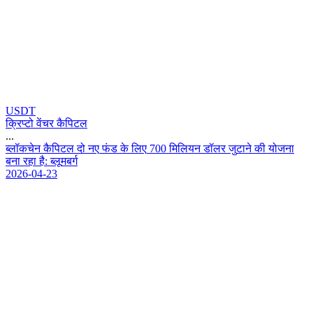
USDT
क्रिप्टो वेंचर कैपिटल
...
ब
ल
क
च
न
क
प
ट
ल
द
न
ए
फ
ड
क
ल
ए
7
0
0
म
ल
य
न
ड
ल
र
ज
ट
न
क
य
ज
न
ब
न
र
ह
ह
:
ब
ल
म
ब
र
2026-04-23