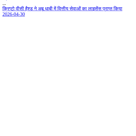
...
क
प
ट
व
स
ह
श
ड
न
अ
ब
ध
ब
म
व
त
य
स
व
ओ
क
ल
इ
स
स
प
र
प
त
क
य
2026-04-30