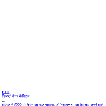
ETH
क्रिप्टो वेंचर कैपिटल
...
व
र
ए
ट
न
$
2
2
2
म
ल
य
न
क
फ
ड
ज
ट
य
,
ज
'
स
व
य
त
त
'
क
व
स
त
र
क
र
न
व
ल