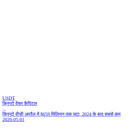
USDT
क्रिप्टो वेंचर कैपिटल
...
क
प
ट
व
स
अ
प
र
ल
म
$
6
5
9
म
ल
य
न
त
क
घ
ट
,
2
0
2
4
क
ब
द
स
ब
स
क
म
2026-05-01