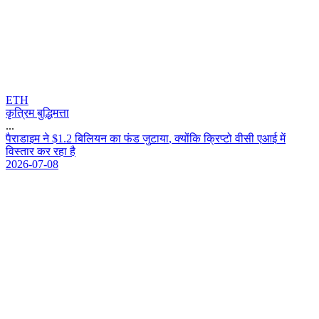
ETH
कृत्रिम बुद्धिमत्ता
...
प
र
ड
इ
म
न
$
1
.
2
ब
ल
य
न
क
फ
ड
ज
ट
य
,
क
य
क
क
प
ट
व
स
ए
आ
ई
म
व
स
त
र
क
र
र
ह
ह
2026-07-08