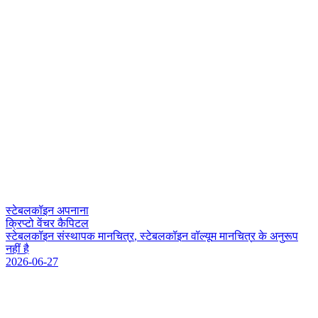
स्टेबलकॉइन अपनाना
क्रिप्टो वेंचर कैपिटल
स
ट
ब
ल
क
इ
न
स
स
थ
प
क
म
न
च
त
र
,
स
ट
ब
ल
क
इ
न
व
ल
य
म
म
न
च
त
र
क
अ
न
र
प
न
ह
ह
2026-06-27