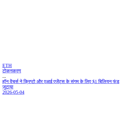
ETH
टोकनकरण
...
ह
न
व
च
र
न
क
प
ट
औ
र
ए
आ
ई
ए
ज
ट
स
क
स
ग
म
क
ल
ए
$
1
ब
ल
य
न
फ
ड
ज
ट
य
2026-05-04