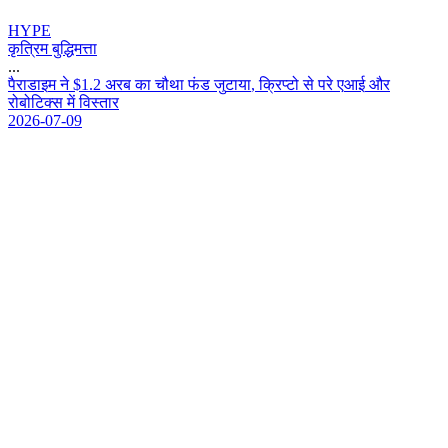
HYPE
कृत्रिम बुद्धिमत्ता
...
प
र
ड
इ
म
न
$
1
.
2
अ
र
ब
क
च
थ
फ
ड
ज
ट
य
,
क
प
ट
स
प
र
ए
आ
ई
औ
र
र
ब
ट
क
स
म
व
स
त
र
2026-07-09