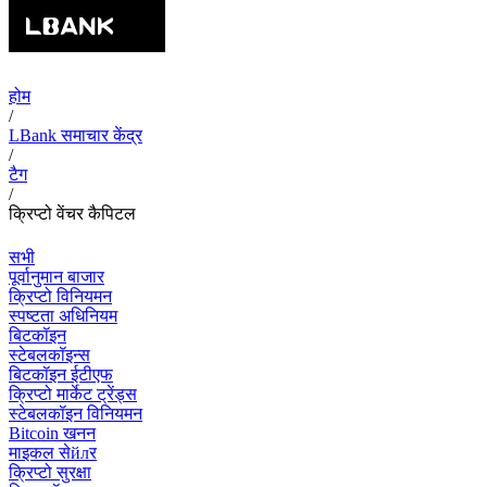
होम
/
LBank समाचार केंद्र
/
टैग
/
क्रिप्टो वेंचर कैपिटल
सभी
पूर्वानुमान बाजार
क्रिप्टो विनियमन
स्पष्टता अधिनियम
बिटकॉइन
स्टेबलकॉइन्स
बिटकॉइन ईटीएफ
क्रिप्टो मार्केट ट्रेंड्स
स्टेबलकॉइन विनियमन
Bitcoin खनन
माइकल सेйлर
क्रिप्टो सुरक्षा