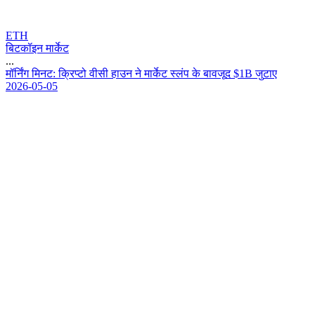
ETH
बिटकॉइन मार्केट
...
म
र
ग
म
न
ट
:
क
प
ट
व
स
ह
उ
न
न
म
र
ट
स
ल
प
क
ब
व
ज
द
$
1
B
ज
ट
ए
2026-05-05