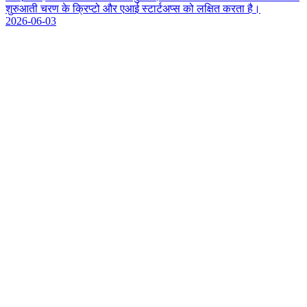
श
र
आ
त
च
र
ण
क
क
प
ट
औ
र
ए
आ
ई
स
ट
र
अ
प
स
क
ल
क
त
क
र
त
ह
।
2026-06-03