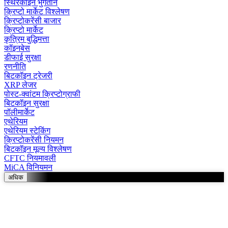
स्थिरकॉइन भुगतान
क्रिप्टो मार्केट विश्लेषण
क्रिप्टोकरेंसी बाजार
क्रिप्टो मार्केट
कृत्रिम बुद्धिमत्ता
कॉइनबेस
डीफाई सुरक्षा
रणनीति
बिटकॉइन ट्रेजरी
XRP लेजर
पोस्ट-क्वांटम क्रिप्टोग्राफी
बिटकॉइन सुरक्षा
पॉलीमार्केट
एथेरियम
एथेरियम स्टेकिंग
क्रिप्टोकरेंसी नियमन
बिटकॉइन मूल्य विश्लेषण
CFTC नियमावली
MiCA विनियमन
अधिक