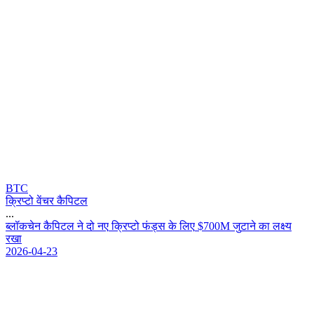
BTC
क्रिप्टो वेंचर कैपिटल
...
ब
ल
क
च
न
क
प
ट
ल
न
द
न
ए
क
प
ट
फ
ड
स
क
ल
ए
$
7
0
0
M
ज
ट
न
क
ल
क
य
र
ख
2026-04-23