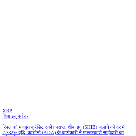
XRP
शिबा इनु बर्न दर
...
र
प
ल
क
म
ज
ब
त
क
र
ड
ट
स
क
र
प
र
प
त
,
श
ब
इ
न
(
S
H
I
B
)
ज
ल
न
क
द
र
म
2
,
3
3
2
%
व
द
,
क
र
न
(
A
D
A
)
क
क
र
क
र
न
म
स
ट
र
क
र
स
झ
द
र
क