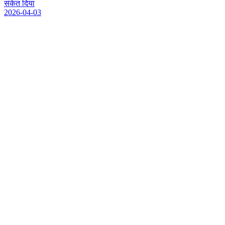
स
क
त
द
य
2026-04-03