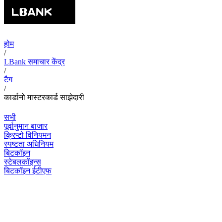
होम
/
LBank समाचार केंद्र
/
टैग
/
कार्डानो मास्टरकार्ड साझेदारी
सभी
पूर्वानुमान बाजार
क्रिप्टो विनियमन
स्पष्टता अधिनियम
बिटकॉइन
स्टेबलकॉइन्स
बिटकॉइन ईटीएफ