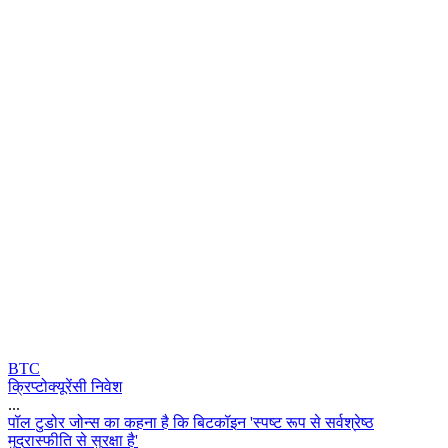
BTC
क्रिप्टोक्यूरेंसी निवेश
...
प
ल
ट
ड
र
ज
न
स
क
क
ह
न
ह
क
ब
ट
क
इ
न
'
स
प
ष
ट
र
प
स
स
र
श
र
ष
ठ
म
द
र
स
फ
त
स
स
र
क
ह
'