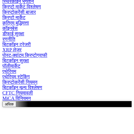
स्थिरकॉइन भुगतान
क्रिप्टो मार्केट विश्लेषण
क्रिप्टोकरेंसी बाजार
क्रिप्टो मार्केट
कृत्रिम बुद्धिमत्ता
कॉइनबेस
डीफाई सुरक्षा
रणनीति
बिटकॉइन ट्रेजरी
XRP लेजर
पोस्ट-क्वांटम क्रिप्टोग्राफी
बिटकॉइन सुरक्षा
पॉलीमार्केट
एथेरियम
एथेरियम स्टेकिंग
क्रिप्टोकरेंसी नियमन
बिटकॉइन मूल्य विश्लेषण
CFTC नियमावली
MiCA विनियमन
अधिक