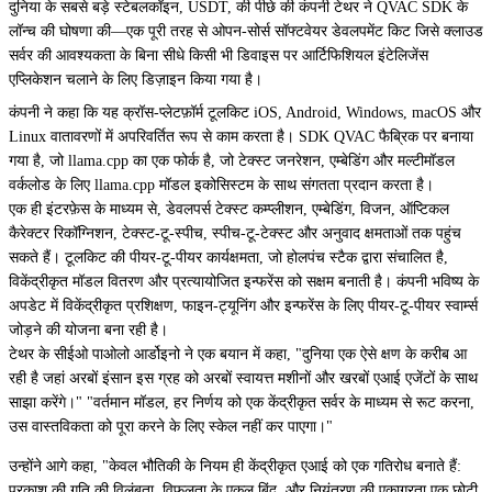
दुनिया के सबसे बड़े स्टेबलकॉइन, USDT, की पीछे की कंपनी टेथर ने
QVAC SDK के
लॉन्च की घोषणा की
—एक पूरी तरह से ओपन-सोर्स सॉफ्टवेयर डेवलपमेंट किट जिसे क्लाउड
सर्वर की आवश्यकता के बिना सीधे किसी भी डिवाइस पर आर्टिफिशियल इंटेलिजेंस
एप्लिकेशन चलाने के लिए डिज़ाइन किया गया है।
कंपनी ने कहा कि यह क्रॉस-प्लेटफ़ॉर्म टूलकिट iOS, Android, Windows, macOS और
Linux वातावरणों में अपरिवर्तित रूप से काम करता है। SDK QVAC फैब्रिक पर बनाया
गया है, जो llama.cpp का एक फोर्क है, जो टेक्स्ट जनरेशन, एम्बेडिंग और मल्टीमॉडल
वर्कलोड के लिए llama.cpp मॉडल इकोसिस्टम के साथ संगतता प्रदान करता है।
एक ही इंटरफ़ेस के माध्यम से, डेवलपर्स टेक्स्ट कम्प्लीशन, एम्बेडिंग, विजन, ऑप्टिकल
कैरेक्टर रिकॉग्निशन, टेक्स्ट-टू-स्पीच, स्पीच-टू-टेक्स्ट और अनुवाद क्षमताओं तक पहुंच
सकते हैं। टूलकिट की पीयर-टू-पीयर कार्यक्षमता, जो होलपंच स्टैक द्वारा संचालित है,
विकेंद्रीकृत मॉडल वितरण और प्रत्यायोजित इन्फरेंस को सक्षम बनाती है। कंपनी भविष्य के
अपडेट में विकेंद्रीकृत प्रशिक्षण, फाइन-ट्यूनिंग और इन्फरेंस के लिए पीयर-टू-पीयर स्वार्म्स
जोड़ने की योजना बना रही है।
टेथर के सीईओ पाओलो आर्डोइनो ने एक बयान में कहा, "दुनिया एक ऐसे क्षण के करीब आ
रही है जहां अरबों इंसान इस ग्रह को अरबों स्वायत्त मशीनों और खरबों एआई एजेंटों के साथ
साझा करेंगे।" "वर्तमान मॉडल, हर निर्णय को एक केंद्रीकृत सर्वर के माध्यम से रूट करना,
उस वास्तविकता को पूरा करने के लिए स्केल नहीं कर पाएगा।"
उन्होंने आगे कहा, "केवल भौतिकी के नियम ही केंद्रीकृत एआई को एक गतिरोध बनाते हैं:
प्रकाश की गति की विलंबता, विफलता के एकल बिंदु, और नियंत्रण की एकाग्रता एक छोटी