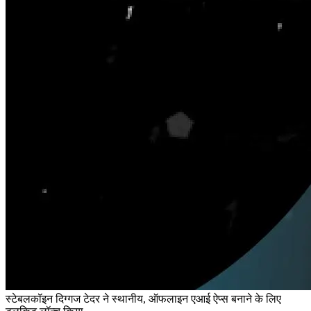
स्टेबलकॉइन दिग्गज टेदर ने स्थानीय, ऑफलाइन एआई ऐप्स बनाने के लिए