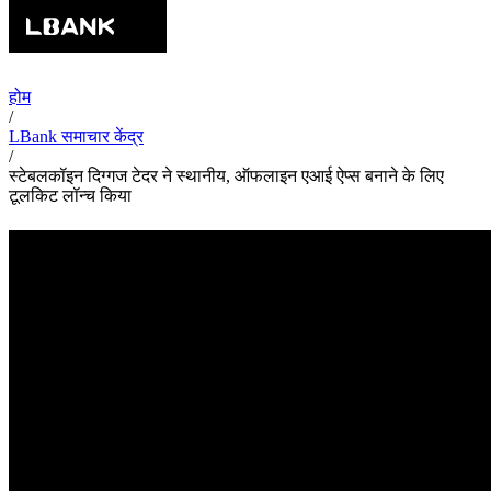
होम
/
LBank समाचार केंद्र
/
स्टेबलकॉइन दिग्गज टेदर ने स्थानीय, ऑफलाइन एआई ऐप्स बनाने के लिए
टूलकिट लॉन्च किया