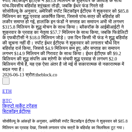
स्पॉट बिटकॉइन ईटीएफ ने $85.8 मिलियन के शुक्रवार के अंतर्वाह के साथ
पांच-दिवसीय बहिर्वाह श्रृंखला तोड़ी, जबकि ईथर फंड गिरते रहे
सोसोवैल्यू के अनुसार, अमेरिकी स्पॉट बिटकॉइन ईटीएफ ने शुक्रवार को $85.8
मिलियन का शुद्ध प्रवाह आकर्षित किया, जिससे पांच-सत्र की बहिर्वाह की
लकीर समाप्त हो गई, हालांकि इन फंडों ने सप्ताह का समापन अभी भी लगभग
$315.8 मिलियन के शुद्ध मोचन के साथ किया। ब्लैकरॉक के आईबीआईटी ने
शुक्रवार के प्रवाह का नेतृत्व $57.7 मिलियन के साथ किया, जबकि फिडेलिटी
के एफबीटीसी ने $18.0 मिलियन जोड़े। उस दिन किसी भी फंड ने शुद्ध बहिर्वाह
की सूचना नहीं दी। स्पॉट ईथर ईटीएफ ने शुक्रवार को लगातार चौथे दिन
बहिर्वाह दर्ज किया, जिससे $4.9 मिलियन कम हुए, और सप्ताह का समापन
लगभग $14.9 मिलियन की गिरावट के साथ किया। ईथर ईटीएफ की $9.2
बिलियन की शुद्ध संपत्ति अब श्रेणी के संचयी शुद्ध प्रवाह से लगभग $2.0
बिलियन नीचे है, यह एक ऐसा अंतर है जो मई से सकारात्मक से नकारात्मक में
बदल गया है।
2026-06-13
स्रोत
:
theblock.co
ETH
BTC
क्रिप्टो मार्केट ट्रेंड्स
बिटकॉइन ईटीएफ
सोसोवैल्यू के आंकड़ों के अनुसार, अमेरिकी स्पॉट बिटकॉइन ईटीएफ ने शुक्रवार को $85.8
मिलियन का प्रवाह देखा, जिससे लगातार पांच सत्रों के बहिर्वाह का सिलसिला टूट गया।