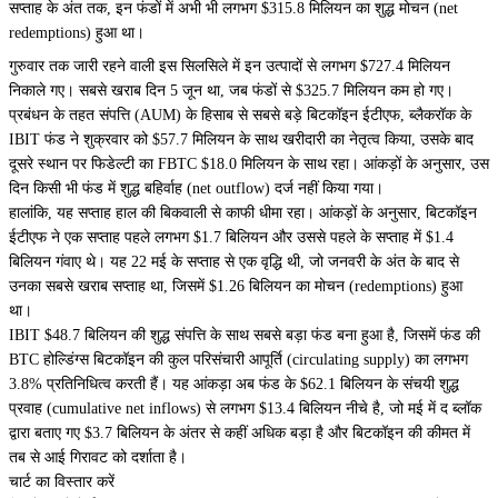
सप्ताह के अंत तक, इन फंडों में अभी भी लगभग $315.8 मिलियन का शुद्ध मोचन (net
redemptions) हुआ था।
गुरुवार तक जारी रहने वाली इस सिलसिले में इन उत्पादों से लगभग $727.4 मिलियन
निकाले गए। सबसे खराब दिन 5 जून था, जब फंडों से $325.7 मिलियन कम हो गए।
प्रबंधन के तहत संपत्ति (AUM) के हिसाब से सबसे बड़े बिटकॉइन ईटीएफ, ब्लैकरॉक के
IBIT फंड ने शुक्रवार को $57.7 मिलियन के साथ खरीदारी का नेतृत्व किया, उसके बाद
दूसरे स्थान पर फिडेल्टी का FBTC $18.0 मिलियन के साथ रहा। आंकड़ों के अनुसार, उस
दिन किसी भी फंड में शुद्ध बहिर्वाह (net outflow) दर्ज नहीं किया गया।
हालांकि, यह सप्ताह हाल की बिकवाली से काफी धीमा रहा। आंकड़ों के अनुसार, बिटकॉइन
ईटीएफ ने एक सप्ताह पहले लगभग $1.7 बिलियन और उससे पहले के सप्ताह में $1.4
बिलियन गंवाए थे। यह 22 मई के सप्ताह से एक वृद्धि थी, जो जनवरी के अंत के बाद से
उनका सबसे खराब सप्ताह था, जिसमें $1.26 बिलियन का मोचन (redemptions) हुआ
था।
IBIT $48.7 बिलियन की शुद्ध संपत्ति के साथ सबसे बड़ा फंड बना हुआ है, जिसमें फंड की
BTC होल्डिंग्स बिटकॉइन की कुल परिसंचारी आपूर्ति (circulating supply) का लगभग
3.8% प्रतिनिधित्व करती हैं। यह आंकड़ा अब फंड के $62.1 बिलियन के संचयी शुद्ध
प्रवाह (cumulative net inflows) से लगभग $13.4 बिलियन नीचे है, जो मई में द ब्लॉक
द्वारा बताए गए $3.7 बिलियन के अंतर से कहीं अधिक बड़ा है और बिटकॉइन की कीमत में
तब से आई गिरावट को दर्शाता है।
चार्ट का विस्तार करें