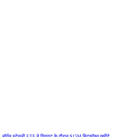
मॉर्गन स्टेनली ETF ने गिरावट के दौरान $15M बिटकॉइन खरीदे