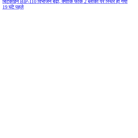
बिटकॉइन BIP-110 विभाजन बढ़ा, क्योंकि फोर्क 2 ब्लॉकों पर स्थिर हो गया
19 घंटे पहले