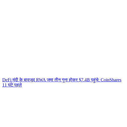
DeFi मंदी के बावजूद RWA जमा तीन गुना होकर $7.4B पहुंचे: CoinShares
11 घंटे पहले