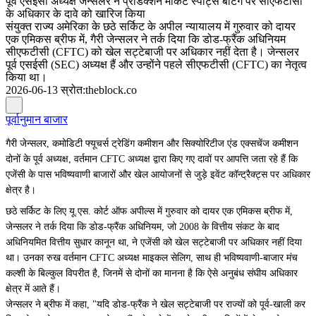
पूर्व एसईसी अध्यक्ष जेन्सलर ने प्रेडिक्शन मार्केट स्पोर्ट्स बेटिंग पर सीएफटीसी
के अधिकार के दावे को खारिज किया
संयुक्त राज्य अमेरिका के छठे सर्किट के अपील न्यायालय में गुरुवार को दायर
एक एमिकस ब्रीफ में, गैरी जेन्सलर ने तर्क दिया कि डोड-फ्रैंक अधिनियम
सीएफटीसी (CFTC) को खेल सट्टेबाजी पर अधिकार नहीं देता है। जेन्सलर
पूर्व एसईसी (SEC) अध्यक्ष हैं और उन्होंने पहले सीएफटीसी (CFTC) का नेतृत्व
किया था।
2026-06-13
स्रोत
:
theblock.co
पूर्वानुमान बाजार
गैरी जेन्सलर, कमोडिटी फ्यूचर्स ट्रेडिंग कमीशन और सिक्योरिटीज एंड एक्सचेंज कमीशन
दोनों के पूर्व अध्यक्ष, वर्तमान CFTC अध्यक्ष द्वारा किए गए दावों पर आपत्ति जता रहे हैं कि
एजेंसी के पास भविष्यवाणी बाजारों और खेल आयोजनों से जुड़े इवेंट कॉन्ट्रैक्ट्स पर अधिकार
क्षेत्र है।
छठे सर्किट के लिए यू.एस. कोर्ट ऑफ अपील्स में गुरुवार को दायर एक एमिकस ब्रीफ में,
जेन्सलर ने तर्क दिया कि डोड-फ्रैंक अधिनियम, जो 2008 के वित्तीय संकट के बाद
अधिनियमित वित्तीय सुधार कानून था, ने एजेंसी को खेल सट्टेबाजी पर अधिकार नहीं दिया
था। उनका रुख वर्तमान CFTC अध्यक्ष माइकल सेलिग, साथ ही भविष्यवाणी-बाजार मंच
कल्शी के बिल्कुल विपरीत है, जिनमें से दोनों का मानना ​​है कि ऐसे अनुबंध संघीय अधिकार
क्षेत्र में आते हैं।
जेन्सलर ने ब्रीफ में कहा, "यदि डोड-फ्रैंक ने खेल सट्टेबाजी पर राज्यों को पूर्व-खाली कर