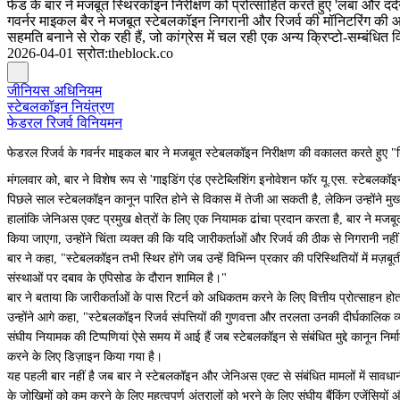
फेड के बार ने मजबूत स्थिरकॉइन निरीक्षण को प्रोत्साहित करते हुए 'लंबा और दर
गवर्नर माइकल बैर ने मजबूत स्टेबलकॉइन निगरानी और रिजर्व की मॉनिटरिंग की
सहमति बनाने से रोक रही हैं, जो कांग्रेस में चल रही एक अन्य क्रिप्टो-सम्बंधित 
2026-04-01
स्रोत
:
theblock.co
जीनियस अधिनियम
स्टेबलकॉइन नियंत्रण
फेडरल रिजर्व विनियमन
फेडरल रिजर्व के गवर्नर माइकल बार ने मजबूत स्टेबलकॉइन निरीक्षण की वकालत करते हुए "न
मंगलवार को, बार ने विशेष रूप से 'गाइडिंग एंड एस्टेब्लिशिंग इनोवेशन फॉर यू.एस. स्टे
पिछले साल स्टेबलकॉइन कानून पारित होने से विकास में तेजी आ सकती है, लेकिन उन्होंने मुख्य र
हालांकि जेनिअस एक्ट प्रमुख क्षेत्रों के लिए एक नियामक ढांचा प्रदान करता है, बार ने म
किया जाएगा, उन्होंने चिंता व्यक्त की कि यदि जारीकर्ताओं और रिजर्व की ठीक से निगरानी नही
बार ने कहा, "स्टेबलकॉइन तभी स्थिर होंगे जब उन्हें विभिन्न प्रकार की परिस्थितियों में 
संस्थाओं पर दबाव के एपिसोड के दौरान शामिल है।"
बार ने बताया कि जारीकर्ताओं के पास रिटर्न को अधिकतम करने के लिए वित्तीय प्रोत्साहन ह
उन्होंने आगे कहा, "स्टेबलकॉइन रिजर्व संपत्तियों की गुणवत्ता और तरलता उनकी दीर्घकालिक व्य
संघीय नियामक की टिप्पणियां ऐसे समय में आई हैं जब स्टेबलकॉइन से संबंधित मुद्दे कानून न
करने के लिए डिज़ाइन किया गया है।
यह पहली बार नहीं है जब बार ने स्टेबलकॉइन और जेनिअस एक्ट से संबंधित मामलों में सावधान
के जोखिमों को कम करने के लिए महत्वपूर्ण अंतरालों को भरने के लिए संघीय बैंकिंग एजेंसियो