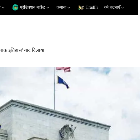
न
प्रेडिक्शन मार्केट
कमाना
TradFi
गर्म घटनाएँ
्दनाक इतिहास' याद दिलाया