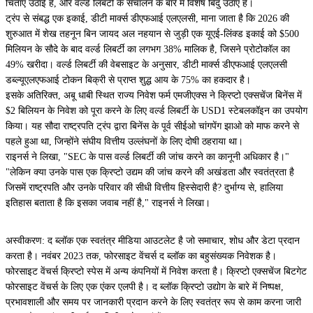
चिंताएं उठाई हैं, और वर्ल्ड लिबर्टी के संचालन के बारे में विशेष बिंदु उठाए हैं।
ट्रंप से संबद्ध एक इकाई, डीटी मार्क्स डीएफआई एलएलसी, माना जाता है कि 2026 की
शुरुआत में शेख तहनून बिन जायद अल नहयान से जुड़ी एक यूएई-लिंक्ड इकाई को $500
मिलियन के सौदे के बाद वर्ल्ड लिबर्टी का लगभग 38% मालिक है, जिसने प्रोटोकॉल का
49% खरीदा। वर्ल्ड लिबर्टी की वेबसाइट के अनुसार, डीटी मार्क्स डीएफआई एलएलसी
डब्ल्यूएलएफआई टोकन बिक्री से प्राप्त शुद्ध आय के 75% का हकदार है।
इसके अतिरिक्त, अबू धाबी स्थित राज्य निवेश फर्म एमजीएक्स ने क्रिप्टो एक्सचेंज बिनेंस में
$2 बिलियन के निवेश को पूरा करने के लिए वर्ल्ड लिबर्टी के USD1 स्टेबलकॉइन का उपयोग
किया। यह सौदा राष्ट्रपति ट्रंप द्वारा बिनेंस के पूर्व सीईओ चांगपेंग झाओ को माफ करने से
पहले हुआ था, जिन्होंने संघीय वित्तीय उल्लंघनों के लिए दोषी ठहराया था।
राइनर्स ने लिखा, "SEC के पास वर्ल्ड लिबर्टी की जांच करने का कानूनी अधिकार है।"
"लेकिन क्या उनके पास एक क्रिप्टो उद्यम की जांच करने की अखंडता और स्वतंत्रता है
जिसमें राष्ट्रपति और उनके परिवार की सीधी वित्तीय हिस्सेदारी है? दुर्भाग्य से, हालिया
इतिहास बताता है कि इसका जवाब नहीं है," राइनर्स ने लिखा।
अस्वीकरण: द ब्लॉक एक स्वतंत्र मीडिया आउटलेट है जो समाचार, शोध और डेटा प्रदान
करता है। नवंबर 2023 तक, फोरसाइट वेंचर्स द ब्लॉक का बहुसंख्यक निवेशक है।
फोरसाइट वेंचर्स क्रिप्टो स्पेस में अन्य कंपनियों में निवेश करता है। क्रिप्टो एक्सचेंज बिटगेट
फोरसाइट वेंचर्स के लिए एक एंकर एलपी है। द ब्लॉक क्रिप्टो उद्योग के बारे में निष्पक्ष,
प्रभावशाली और समय पर जानकारी प्रदान करने के लिए स्वतंत्र रूप से काम करना जारी