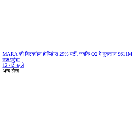
MARA की बिटकॉइन होल्डिंग्स 29% घटीं, जबकि Q2 में नुकसान $611M
तक पहुंचा
12 घंटे पहले
अन्य लेख