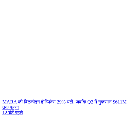
MARA की बिटकॉइन होल्डिंग्स 29% घटीं, जबकि Q2 में नुकसान $611M
तक पहुंचा
12 घंटे पहले