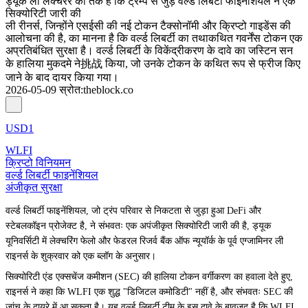
ड्यूक लॉ लेक्चरर का तर्क है कि ट्रम्प से जुड़े वर्ल्ड लिबर्टी फाइनेंशियल ने एक
सिक्योरिटी जारी की
ली रीनर्स, जिन्होंने एसईसी की नई टोकन टैक्सोनॉमी और क्रिप्टो गाइडेंस की
आलोचना की है, का मानना है कि वर्ल्ड लिबर्टी का तथाकथित गवर्नेंस टोकन एक
अप्रतिबंधित सुरक्षा है। वर्ल्ड लिबर्टी के विकेंद्रीकरण के दावे का जस्टिन सन
के हालिया मुकदमे ने挑战 किया, जो उनके टोकन के कथित रूप से फ्रीज किए
जाने के बाद दायर किया गया।
2026-05-09
स्रोत
:
theblock.co
USD1
WLFI
क्रिप्टो विनियमन
वर्ल्ड लिबर्टी फाइनेंशियल
अंजीकृत सुरक्षा
वर्ल्ड लिबर्टी फाइनेंशियल, जो ट्रंप परिवार से निकटता से जुड़ा हुआ DeFi और
स्टेबलकॉइन प्रोजेक्ट है, ने संभवतः एक अपंजीकृत सिक्योरिटी जारी की है, ड्यूक
यूनिवर्सिटी में लेक्चरिंग फेलो और फेडरल रिजर्व बैंक ऑफ न्यूयॉर्क के पूर्व एग्जामिनर ली
राइनर्स के शुक्रवार को एक ब्लॉग के अनुसार।
सिक्योरिटी एंड एक्सचेंज कमीशन (SEC) की हालिया टोकन वर्गीकरण का हवाला देते हुए,
राइनर्स ने कहा कि WLFI एक शुद्ध "डिजिटल कमोडिटी" नहीं है, और संभवतः SEC की
जांच के दायरे में आ सकता है। यह वर्ल्ड लिबर्टी टीम के इस दावे के बावजूद है कि WLFI