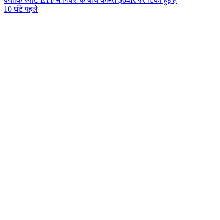
क्योंकि स्पॉट ETF में निवेश के बीच कीमत $64K पर टिकी हुई है
10 घंटे पहले