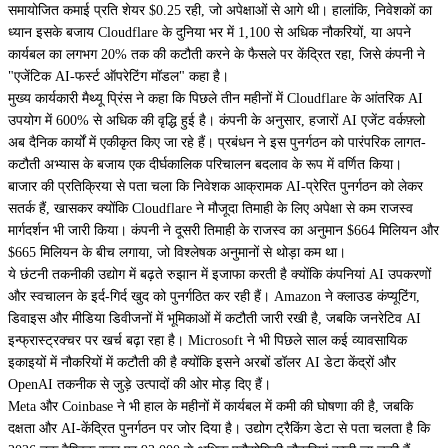
समायोजित कमाई प्रति शेयर $0.25 रही, जो अपेक्षाओं से आगे थी। हालांकि, निवेशकों का
ध्यान इसके बजाय Cloudflare के दुनिया भर में 1,100 से अधिक नौकरियों, या अपने
कार्यबल का लगभग 20% तक की कटौती करने के फैसले पर केंद्रित रहा, जिसे कंपनी ने
"एजेंटिक AI-फर्स्ट ऑपरेटिंग मॉडल" कहा है।
मुख्य कार्यकारी मैथ्यू प्रिंस ने कहा कि पिछले तीन महीनों में Cloudflare के आंतरिक AI
उपयोग में 600% से अधिक की वृद्धि हुई है। कंपनी के अनुसार, हजारों AI एजेंट वर्कफ़्लो
अब दैनिक कार्यों में एकीकृत किए जा रहे हैं। प्रबंधन ने इस पुनर्गठन को पारंपरिक लागत-
कटौती अभ्यास के बजाय एक दीर्घकालिक परिचालन बदलाव के रूप में वर्णित किया।
बाजार की प्रतिक्रिया से पता चला कि निवेशक आक्रामक AI-प्रेरित पुनर्गठन को लेकर
सतर्क हैं, खासकर क्योंकि Cloudflare ने मौजूदा तिमाही के लिए अपेक्षा से कम राजस्व
मार्गदर्शन भी जारी किया। कंपनी ने दूसरी तिमाही के राजस्व का अनुमान $664 मिलियन और
$665 मिलियन के बीच लगाया, जो विश्लेषक अनुमानों से थोड़ा कम था।
ये छंटनी तकनीकी उद्योग में बढ़ते रुझान में इजाफा करती है क्योंकि कंपनियां AI उपकरणों
और स्वचालन के इर्द-गिर्द खुद को पुनर्गठित कर रही हैं। Amazon ने क्लाउड कंप्यूटिंग,
डिवाइस और मीडिया डिवीजनों में भूमिकाओं में कटौती जारी रखी है, जबकि जनरेटिव AI
इन्फ्रास्ट्रक्चर पर खर्च बढ़ा रहा है। Microsoft ने भी पिछले साल कई व्यावसायिक
इकाइयों में नौकरियों में कटौती की है क्योंकि इसने अरबों डॉलर AI डेटा केंद्रों और
OpenAI तकनीक से जुड़े उत्पादों की ओर मोड़ दिए हैं।
Meta और Coinbase ने भी हाल के महीनों में कार्यबल में कमी की घोषणा की है, जबकि
दक्षता और AI-केंद्रित पुनर्गठन पर जोर दिया है। उद्योग ट्रैकिंग डेटा से पता चलता है कि