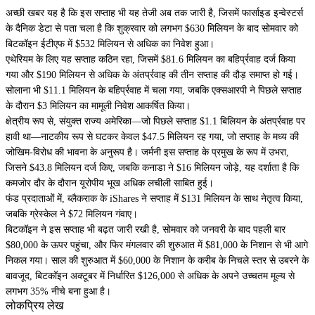
अच्छी खबर यह है कि इस सप्ताह भी यह तेजी अब तक जारी है, जिसमें
फार्साइड इन्वेस्टर्स
के दैनिक डेटा से पता चला है कि शुक्रवार को लगभग $630 मिलियन के बाद सोमवार को
बिटकॉइन ईटीएफ में $532 मिलियन से अधिक का निवेश हुआ।
एथेरियम
के लिए यह सप्ताह कठिन रहा, जिसमें $81.6 मिलियन का बहिर्प्रवाह दर्ज किया
गया और $190 मिलियन से अधिक के अंतर्प्रवाह की तीन सप्ताह की दौड़ समाप्त हो गई।
सोलाना
भी $11.1 मिलियन के बहिर्प्रवाह में चला गया, जबकि
एक्सआरपी
ने पिछले सप्ताह
के दौरान $3 मिलियन का मामूली निवेश आकर्षित किया।
क्षेत्रीय रूप से, संयुक्त राज्य अमेरिका—जो पिछले सप्ताह $1.1 बिलियन के अंतर्प्रवाह पर
हावी था—नाटकीय रूप से घटकर केवल $47.5 मिलियन रह गया, जो सप्ताह के मध्य की
जोखिम-विरोध की भावना के अनुरूप है। जर्मनी इस सप्ताह के प्रमुख के रूप में उभरा,
जिसने $43.8 मिलियन दर्ज किए, जबकि कनाडा ने $16 मिलियन जोड़े, यह दर्शाता है कि
कमजोर दौर के दौरान यूरोपीय भूख अधिक लचीली साबित हुई।
फंड प्रदाताओं में, ब्लैकराक के iShares ने सप्ताह में $131 मिलियन के साथ नेतृत्व किया,
जबकि ग्रेस्केल ने $72 मिलियन गंवाए।
बिटकॉइन ने इस सप्ताह भी बढ़त जारी रखी है, सोमवार को जनवरी के बाद पहली बार
$80,000 के ऊपर पहुंचा, और फिर मंगलवार की शुरुआत में
$81,000 के निशान से भी आगे
निकल गया
। साल की शुरुआत में $60,000 के निशान के करीब के निचले स्तर से उबरने के
बावजूद, बिटकॉइन अक्टूबर में निर्धारित $126,000 से अधिक के अपने उच्चतम मूल्य से
लगभग 35% नीचे बना हुआ है।
लोकप्रिय लेख