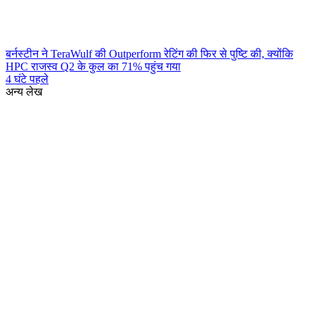
बर्नस्टीन ने TeraWulf की Outperform रेटिंग की फिर से पुष्टि की, क्योंकि
HPC राजस्व Q2 के कुल का 71% पहुंच गया
4 घंटे पहले
अन्य लेख