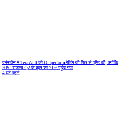
बर्नस्टीन ने TeraWulf की Outperform रेटिंग की फिर से पुष्टि की, क्योंकि
HPC राजस्व Q2 के कुल का 71% पहुंच गया
4 घंटे पहले