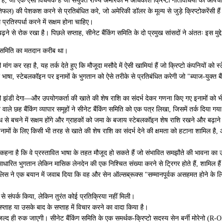
 रहे हैं, जो एक ऐसा विधेयक है जो संयुक्त राज्य अमेरिका में अधिकांश क्रिप्टो गतिविधियों को औप
्रतिफल) की पेशकश करने से प्रतिबंधित करे, जो अमेरिकी डॉलर के मूल्य से जुड़े क्रिप्टोकरेंसी
 प्रतिस्पर्धा करने में सक्षम होना चाहिए।
़ने से रोक रखा है। पिछले सप्ताह, सीनेट बैंकिंग समिति के दो प्रमुख सांसदों ने अंततः इस मुद
पर समिति का मतदान करीब था।
की मांग कर रहा है, यह तर्क देते हुए कि मौजूदा मसौदे में ऐसी खामियां हैं जो क्रिप्टो कंपनियों को
, स्टेबलकॉइन पर इनामों के भुगतान को ऐसे तरीके से प्रतिबंधित करेगी जो "ब्याज-युक्त बैं
 हरी झंडी देगा—और उपयोगकर्ता की खाते की शेष राशि का संदर्भ देकर गणना किए गए इनामों को 
े वाले छह बैंकिंग व्यापार समूहों ने सीनेट बैंकिंग समिति को एक पत्र लिखा, जिसमें तर्क दिया ग
तिबंध से बचने में सक्षम होंगे और ग्राहकों को जमा के बजाय स्टेबलकॉइन शेष राशि रखने और बढ़ाने 
ं इनामों के लिए किसी भी तरह से खाते की शेष राशि का संदर्भ देने की क्षमता को हटाना शामिल है
ं का कहना है कि वे प्रस्तावित भाषा के तहत मौजूद हो सकते हैं जो संभावित समझौते की भावना का
आधारित भुगतान लेकिन मासिक लेनदेन की एक निश्चित संख्या करने से ट्रिगर होते हैं, शामिल है
सेन टिलिस ने एक बयान में जवाब दिया कि वह और सेन ऑल्सब्रूक्स "सम्मानपूर्वक असहमत होने क
रों से संपर्क किया, लेकिन तुरंत कोई प्रतिक्रिया नहीं मिली।
े सप्ताह या उसके बाद के सप्ताह में विचार करने का वादा किया है।
 जल्द ही रुक जाएगी। सीनेट बैंकिंग समिति के एक समर्थक-क्रिप्टो सदस्य सेन बर्नी मोरेनो (R