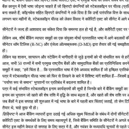
महीनों से, बैंकिंग उद्योग और क्रिप्टो लॉबी क्लैरिटी एक्ट में प्रमुख भाषा को लेकर संघर्ष कर
बैंक कानून में ऐसी भाषा जोड़ना चाहते हैं जो क्रिप्टो कंपनियों को स्टेबलकॉइन पर यील्ड (प
बना सकते हैं; कॉइनबेस सहित क्रिप्टो कंपनियों ने तर्क दिया है कि उन्हें पारंपरिक वित्त के साथ
लगभग चार महीनों से, स्टेबलकॉइन यील्ड को लेकर विवाद ने क्लैरिटी एक्ट को सीनेट में आगे बढ
सीनेटरों ने जल्द ही आशावाद का संकेत दिया कि समस्या हल हो गई है, और क्लैरिटी एक्ट 
लेकिन अब, शीर्ष बैंकिंग व्यापार समूहों का एक संयुक्त मोर्चा प्रस्तावित भाषा में आगे बदलावों 
सीनेटर थॉम टिलिस (R-NC) और एंजेला ऑल्सब्रूक्स (D-MD) द्वारा तैयार की गई समझौता भाषा
हो।
लेकिन यह शासन, सत्यापन और स्टेकिंग में भागीदारी से जुड़े इनामों को भी संभावित रूप से
आज, सभी 50 राज्यों में सभी प्रमुख राष्ट्रीय बैंकों और सामुदायिक बैंकों का प्रतिनिधित्व करन
समूहों ने कहा, "हमें चिंता है... कि प्रस्तावित भाषा में ऐसे अपवाद शामिल हैं जो इच्छित प्र
पत्र में स्टेबलकॉइन यील्ड भाषा को फिर से लिखने के बारे में विशिष्ट मांगें शामिल हैं—जिसमे
"पर्याप्त रूप से समान" भुगतानों पर प्रतिबंध में बदलना शामिल है।
पत्र में कई संभावित स्टेबलकॉइन इनाम कार्यक्रमों की सूची है जिनके बारे में बैंकिंग समूहो
इनाम का भुगतान जो खाते की शेष राशि में वृद्धि के साथ बढ़ता है, और खाते की शेष राशि पर 
जब बैंकों ने इस सप्ताह की शुरुआत में नई भाषा के बारे में पहली बार चिंताएं जताईं, तो 
तैयार थे, चाहे कुछ भी हो।
डिक्रिप्ट
ने आज बैंकिंग व्यापारों द्वारा उठाई गई अधिक सूक्ष्म चिंताओं के संबंध में दोनों सीनेट
क्लैरिटी एक्ट के समर्थकों के लिए समय महत्वपूर्ण है, जिसे बैंकिंग समिति के सीनेटरों ने अगल
सीनेट इस महीने केवल दो सप्ताह के लिए सत्र में है, और नवंबर के मध्यावधि चुनावों से पहले