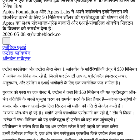
एप्टोस ने एजेंटिक एआई समेत इकोसिस्टम प्रोजेक्ट्स में 50 मिलियन डॉलर का
निवेश किया
Aptos Foundation और Aptos Labs ने अपने ब्लॉकचेन इकोसिस्टम को
विकसित करने के लिए 50 मिलियन डॉलर की प्रतिबद्धता की घोषणा की है।
Aptos का लक्ष्य संस्थागत-ग्रेड बाजारों और एआई-संचालित ऑनचेन सिस्टम
के विकास को समर्थन देना है।
2026-05-08
स्रोत
:
theblock.co
एजेंटिक एआई
एप्टोस ब्लॉकचेन
ऑनचेन मार्केट्स
एप्टोस फाउंडेशन और एप्टोस लैब्स लेयर 1 ब्लॉकचेन के पारिस्थितिकी तंत्र में $50 मिलियन
से अधिक का निवेश कर रहे हैं, जिसमें फर्स्ट-पार्टी उत्पाद, प्रोटोकॉल इंफ्रास्ट्रक्चर,
अनुसंधान, और ट्रेडिंग व एआई भागीदारों के लिए एक रणनीतिक फंड शामिल है।
गुरुवार को एक्स पर एक पोस्ट में, एप्टोस ने कहा कि $50 मिलियन की यह प्रतिबद्धता ऑन-
चेन गतिविधि के अगले प्रमुख चरण का समर्थन करने के लिए तैयार है—संस्थागत-श्रेणी के
बाजार और स्वायत्त एआई-संचालित सिस्टम जो मशीन की गति से लेनदेन करते हैं।
"बाजार ऑन-चेन हो रहे हैं। मशीनें उनमें प्राथमिक प्रतिभागी बन रही हैं," टीम ने लिखा।
"स्टैक में $50 मिलियन की यह प्रतिबद्धता ही एप्टोस को वहां तक पहुंचाएगी।"
परियोजना ने संकेत दिया कि यह धन एप्टोस स्टैक में कई पहलों को कवर करेगा।
इसमें डेसीबल शामिल है, एक ऑन-चेन परपेचुअल एक्सचेंज जिसे एप्टोस लैब्स द्वारा