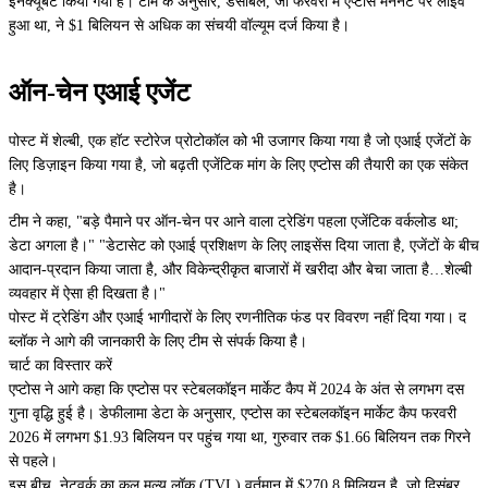
इनक्यूबेट किया गया है। टीम के अनुसार, डेसीबल, जो फरवरी में एप्टोस मेननेट पर लाइव
हुआ था, ने $1 बिलियन से अधिक का संचयी वॉल्यूम दर्ज किया है।
ऑन-चेन एआई एजेंट
पोस्ट में शेल्बी, एक हॉट स्टोरेज प्रोटोकॉल को भी उजागर किया गया है जो एआई एजेंटों के
लिए डिज़ाइन किया गया है, जो बढ़ती एजेंटिक मांग के लिए एप्टोस की तैयारी का एक संकेत
है।
टीम ने कहा, "बड़े पैमाने पर ऑन-चेन पर आने वाला ट्रेडिंग पहला एजेंटिक वर्कलोड था;
डेटा अगला है।" "डेटासेट को एआई प्रशिक्षण के लिए लाइसेंस दिया जाता है, एजेंटों के बीच
आदान-प्रदान किया जाता है, और विकेन्द्रीकृत बाजारों में खरीदा और बेचा जाता है…शेल्बी
व्यवहार में ऐसा ही दिखता है।"
पोस्ट में ट्रेडिंग और एआई भागीदारों के लिए रणनीतिक फंड पर विवरण नहीं दिया गया। द
ब्लॉक ने आगे की जानकारी के लिए टीम से संपर्क किया है।
चार्ट का विस्तार करें
एप्टोस ने आगे कहा कि एप्टोस पर स्टेबलकॉइन मार्केट कैप में 2024 के अंत से लगभग दस
गुना वृद्धि हुई है। डेफीलामा डेटा के अनुसार, एप्टोस का स्टेबलकॉइन मार्केट कैप फरवरी
2026 में लगभग $1.93 बिलियन पर पहुंच गया था, गुरुवार तक $1.66 बिलियन तक गिरने
से पहले।
इस बीच, नेटवर्क का कुल मूल्य लॉक (TVL) वर्तमान में $270.8 मिलियन है, जो दिसंबर