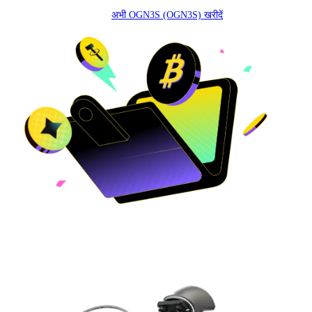
अभी OGN3S (OGN3S) खरीदें