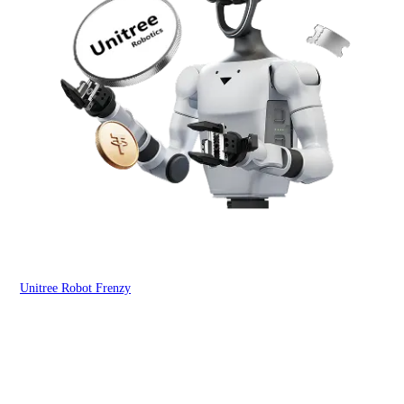
Unitree Robot Frenzy
$50