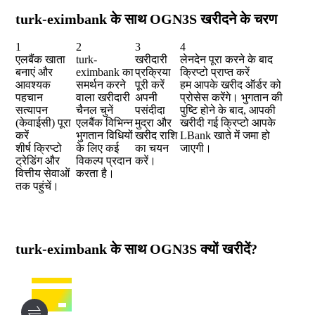
turk-eximbank के साथ OGN3S खरीदने के चरण
1
2
3
4
एलबैंक खाता
turk-
खरीदारी
लेनदेन पूरा करने के बाद
बनाएं और
eximbank का
प्रक्रिया
क्रिप्टो प्राप्त करें
आवश्यक
समर्थन करने
पूरी करें
हम आपके खरीद ऑर्डर को
पहचान
वाला खरीदारी
अपनी
प्रोसेस करेंगे। भुगतान की
सत्यापन
चैनल चुनें
पसंदीदा
पुष्टि होने के बाद, आपकी
(केवाईसी) पूरा
एलबैंक विभिन्न
मुद्रा और
खरीदी गई क्रिप्टो आपके
करें
भुगतान विधियों
खरीद राशि
LBank खाते में जमा हो
शीर्ष क्रिप्टो
के लिए कई
का चयन
जाएगी।
ट्रेडिंग और
विकल्प प्रदान
करें।
वित्तीय सेवाओं
करता है।
तक पहुंचें।
turk-eximbank के साथ OGN3S क्यों खरीदें?