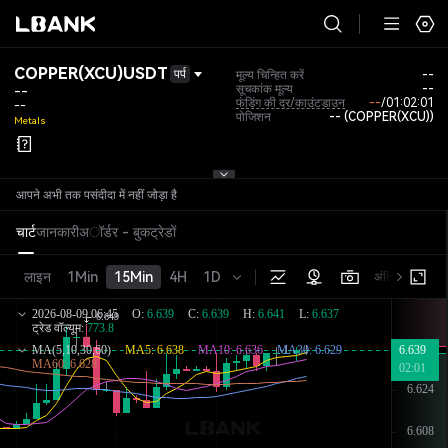
COPPER(XCU)USDT
पर्प
मूल्य चिन्हित करें
--
सूचकांक मूल्य
--
--
फंडिंग की दर/काउंटडाउन
--
/
01:02:00
--
पोजिशन
-- (COPPER(XCU))
Metals
आपने अभी तक पसंदीदा में नहीं जोड़ा है
चार्ट
जानकारी
अॉर्डर - बुक
ट्रेडों
लाइन
1Min
15Min
4H
1D
अंतिम मूल्य