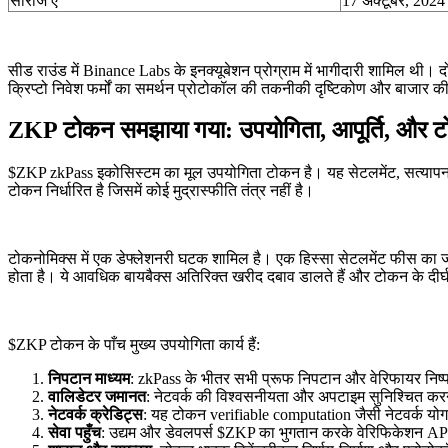
सीरीज ए
17 अक्टूबर, 2024
सीड राउंड में Binance Labs के इनक्यूबेशन प्रोग्राम में भागीदारी शामिल थी
क्रिप्टो निवेश फर्मों का समर्थन प्रोटोकॉल की तकनीकी दृष्टिकोण और बाजार की स
ZKP टोकन समझाया गया: उपयोगिता, आपूर्ति, और ट
$ZKP zkPass इकोसिस्टम का मूल उपयोगिता टोकन है। यह सेटलमेंट, सत्यापन,
टोकन निर्धारित है जिसमें कोई मुद्रास्फीति तंत्र नहीं है।
टोकनोमिक्स में एक डेफ्लेशनरी घटक शामिल है। एक हिस्सा सेटलमेंट फीस का जल
होता है। ये आवधिक बायबैक्स अतिरिक्त खरीद दबाव डालते हैं और टोकन के दीर्
$ZKP टोकन के पाँच मुख्य उपयोगिता कार्य हैं:
निपटान माध्यम
: zkPass के भीतर सभी प्रूफ निपटान और वेरिफायर निष
वालिडेटर जमानत
: नेटवर्क की विश्वसनीयता और अपटाइम सुनिश्चित कर
नेटवर्क क्रेडिट्स
: यह टोकन verifiable computation जैसी नेटवर्क योगदा
सेवा पहुँच
: उद्यम और डेवलपर्स $ZKP का भुगतान करके वेरिफिकेशन API और 