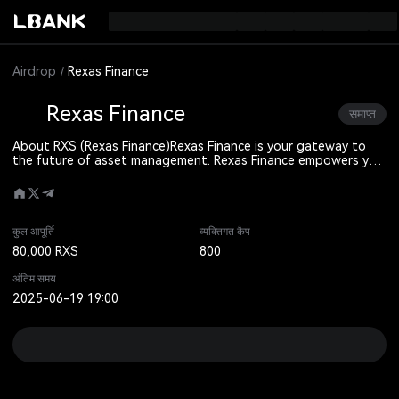
Airdrop
Rexas Finance
Rexas Finance
समाप्त
About RXS (Rexas Finance)
Rexas Finance is your gateway to
the future of asset management. Rexas Finance empowers you
to own or tokenize virtually any real-world asset, from real
estate and art to commodities and intellectual property, on a
global scale. With Rexas Finance, you gain access to a world
where asset liquidity and investment opportunities are
boundless. Embrace the power of blockchain technology to
कुल आपूर्ति
व्यक्तिगत कैप
make investing more inclusive, transparent, and efficient.
80,000 RXS
800
अंतिम समय
2025-06-19 19:00