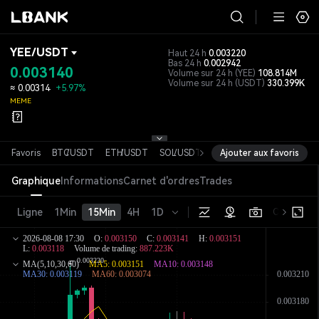
YEE
/
USDT
Haut 24 h
0.003220
Bas 24 h
0.002942
0.003140
Volume sur 24 h
(YEE)
108.814M
Volume sur 24 h
(USDT)
330.399K
≈
0.00314
+5.97%
MEME
Favoris
BTC
/
USDT
ETH
/
USDT
SOL
/
USDT
XRP
Ajouter aux favoris
/
USDT
DOGE
/
USDT
Graphique
Informations
Carnet d'ordres
Trades
Ligne
1Min
15Min
4H
1D
Original