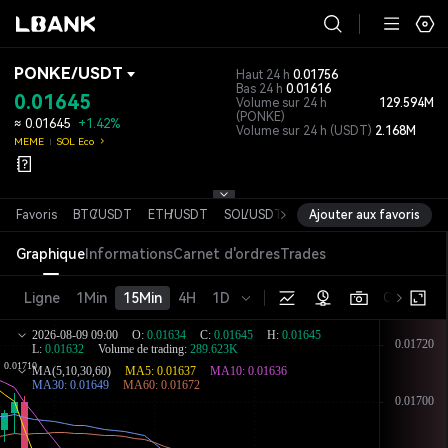
PONKE
/
USDT
Haut 24 h
0.01756
Bas 24 h
0.01616
0.01645
Volume sur 24 h
129.594M
(PONKE)
≈
0.01645
+1.42%
Volume sur 24 h
(USDT)
2.168M
MEME
SOL Eco
Favoris
BTC
/
USDT
ETH
/
USDT
SOL
/
USDT
XRP
Ajouter aux favoris
/
USDT
DOGE
/
USDT
Graphique
Informations
Carnet d'ordres
Trades
Ligne
1Min
15Min
4H
1D
Original