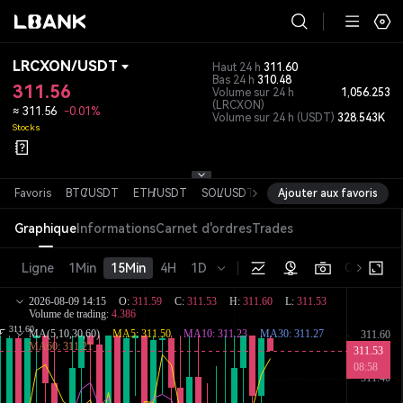
LRCXON
/
USDT
Haut 24 h
311.60
Bas 24 h
310.48
311.56
Volume sur 24 h
1,056.253
(LRCXON)
≈
311.56
-0.01%
Volume sur 24 h
(USDT)
328.543K
Stocks
Favoris
BTC
/
USDT
ETH
/
USDT
SOL
/
USDT
XRP
Ajouter aux favoris
/
USDT
DOGE
/
USDT
Graphique
Informations
Carnet d'ordres
Trades
Ligne
1Min
15Min
4H
1D
Original