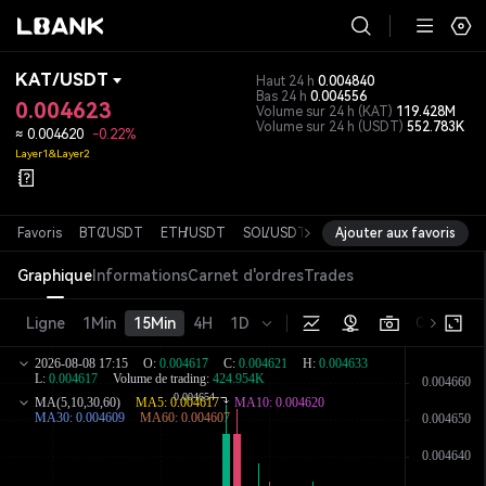
KAT
/
USDT
Haut 24 h
0.004840
Bas 24 h
0.004556
0.004623
Volume sur 24 h
(KAT)
119.428M
Volume sur 24 h
(USDT)
552.783K
≈
0.004620
-0.22%
Layer1&Layer2
Favoris
BTC
/
USDT
ETH
/
USDT
SOL
/
USDT
XRP
Ajouter aux favoris
/
USDT
DOGE
/
USDT
Graphique
Informations
Carnet d'ordres
Trades
Ligne
1Min
15Min
4H
1D
Original