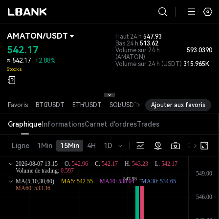
AMATON
/
USDT
Haut 24 h
547.93
Bas 24 h
513.62
542.17
Volume sur 24 h
593.0390
(AMATON)
≈
542.17
+2.88%
Volume sur 24 h
(USDT)
315.965K
Stocks
Favoris
BTC
/
USDT
ETH
/
USDT
SOL
/
USDT
XRP
Ajouter aux favoris
/
USDT
DOGE
/
USDT
Graphique
Informations
Carnet d'ordres
Trades
Ligne
1Min
15Min
4H
1D
Original