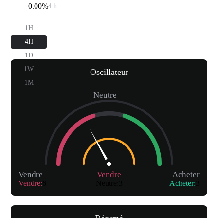
$0.24
0.00%
4 h
1H
4H
1D
1W
Oscillateur
1M
Neutre
Vendre
Vendre
Acheter
Vendre
:
6
Neutre
:
3
Acheter
:
3