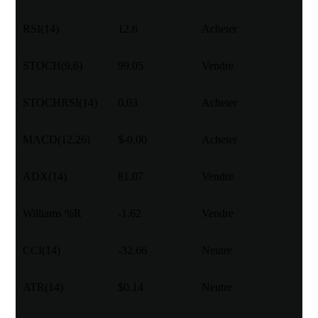
RSI(14)
12.6
Acheter
STOCH(9,6)
99.05
Vendre
STOCHRSI(14)
0.03
Acheter
MACD(12,26)
$-0.00
Acheter
ADX(14)
81.07
Vendre
Williams %R
-1.62
Vendre
CCI(14)
-32.66
Neutre
ATR(14)
$0.14
Neutre