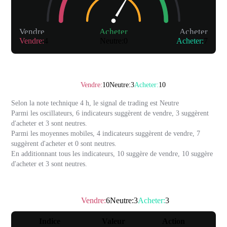
Vendre
Acheter
Acheter
Vendre
:
4
Neutre
:
0
Acheter
:
7
Résumé
Note technique
：
Neutre
Vendre
:
10
Neutre
:
3
Acheter
:
10
Selon la note technique 4 h, le signal de trading est
Neutre
Parmi les oscillateurs, 6 indicateurs suggèrent de vendre, 3 suggèrent
d'acheter et 3 sont neutres.
Parmi les moyennes mobiles, 4 indicateurs suggèrent de vendre, 7
suggèrent d'acheter et 0 sont neutres.
En additionnant tous les indicateurs, 10 suggère de vendre, 10 suggère
d'acheter et 3 sont neutres.
Oscillateur
Vendre
:
6
Neutre
:
3
Acheter
:
3
Note technique
：
Vendre
Indice
Valeur
Action