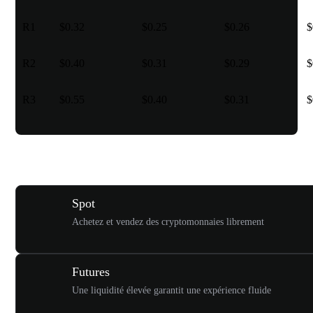
R1
$0.32
$0.25
$0.26
$
R2
$0.40
$0.31
$0.29
$
R3
$0.55
$0.40
$0.31
$
Différents types de trading pour vous
Spot
Achetez et vendez des cryptomonnaies librement
Futures
Une liquidité élevée garantit une expérience fluide