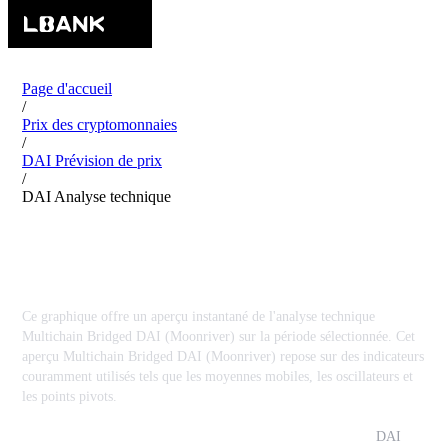
Page d'accueil
/
Prix ​​​​des cryptomonnaies
/
DAI Prévision de prix
/
DAI Analyse technique
Multichain Bridged DAI (Moonriver) DAI
Analyse technique
Ce graphique offre un aperçu instantané de l'analyse technique
Multichain Bridged DAI (Moonriver) sur la période sélectionnée. Cet
aperçu Multichain Bridged DAI (Moonriver) repose sur des indicateurs
couramment utilisés tels que les moyennes mobiles, les oscillateurs et
les points pivots.
Multichain Bridged DAI (Moonriver)
DAI