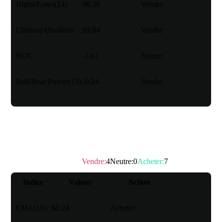
Highs/Lows(14)
98.38
Vendre
Ultimate Oscillator
99.84
Vendre
ROC
-1.61
Neutre
Bull/Bear Power(13)
-0.24
Vendre
Moyenne mobile
Vendre
:
4
Neutre
:
0
Acheter
:
7
Note technique
：
Acheter
Indice
Valeur
Action
EMA(10)
$0.24
Acheter