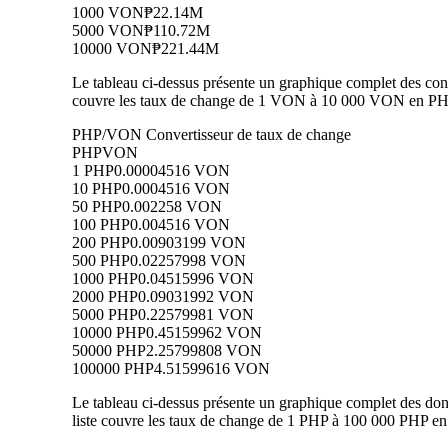
1000 VON
₱22.14M
5000 VON
₱110.72M
10000 VON
₱221.44M
Le tableau ci-dessus présente un graphique complet des conv
couvre les taux de change de 1 VON à 10 000 VON en PHP, 
PHP/VON Convertisseur de taux de change
PHP
VON
1 PHP
0.00004516 VON
10 PHP
0.0004516 VON
50 PHP
0.002258 VON
100 PHP
0.004516 VON
200 PHP
0.00903199 VON
500 PHP
0.02257998 VON
1000 PHP
0.04515996 VON
2000 PHP
0.09031992 VON
5000 PHP
0.22579981 VON
10000 PHP
0.45159962 VON
50000 PHP
2.25799808 VON
100000 PHP
4.51599616 VON
Le tableau ci-dessus présente un graphique complet des do
liste couvre les taux de change de 1 PHP à 100 000 PHP en