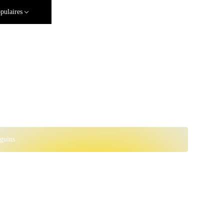
pulaires
guins