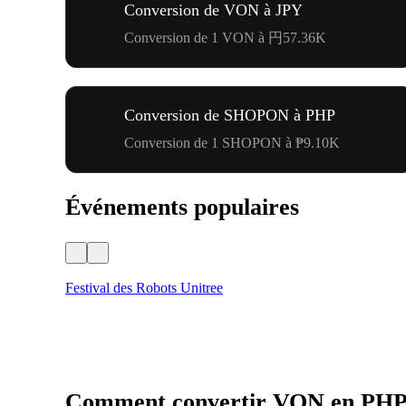
Conversion de VON à JPY
Conversion de 1 VON à 円57.36K
Conversion de SHOPON à PHP
Conversion de 1 SHOPON à ₱9.10K
Événements populaires
Festival des Robots Unitree
Comment convertir VON en PH