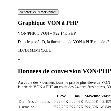
Achetez VON maintenant
Graphique VON à PHP
VON
/
PHP
:
1 VON = ₱22.14K PHP
Dans le passé 1D, la fluctuation de VON à PHP était de
-2
1D
7D
1M
3M
1Y
ALL
--
--
--
Données de conversion VON/PHP :
Au cours des 7 derniers jours, le prix le plus élevé de VO
le prix de VON à PHP au cours des 24 dernières heures, 30 d
Elevé
Bas
Moyenne
Varia
Dernières 24 heures
₱22.65K
₱22.07K
₱22.55K
-2.19
1 semaine
₱22.73K
₱22.07K
₱22.39K
-0.84