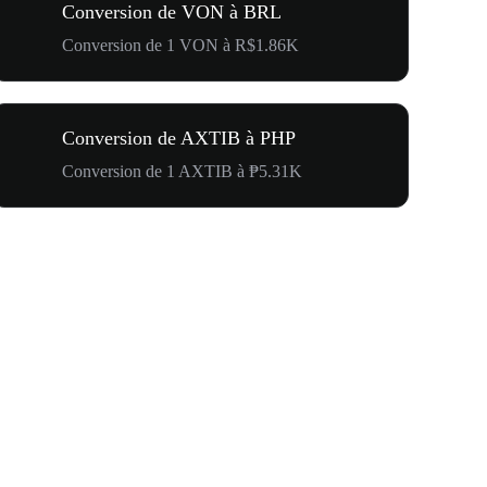
Conversion de VON à BRL
Conversion de 1 VON à R$1.86K
Conversion de AXTIB à PHP
Conversion de 1 AXTIB à ₱5.31K
500 000 $ p