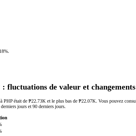
.18%
.
 fluctuations de valeur et changement
N à PHP était de ₱22.73K et le plus bas de ₱22.07K. Vous pouvez consu
erniers jours et 90 derniers jours.
tion
%
%