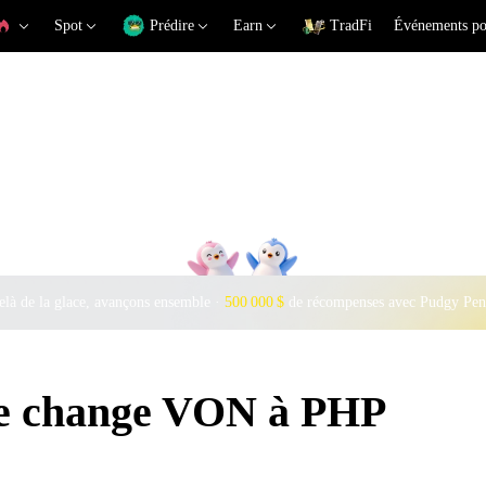
Spot
Prédire
Earn
TradFi
Événements po
là de la glace, avançons ensemble ·
500 000 $
de récompenses avec Pudgy Pen
de change VON à PHP