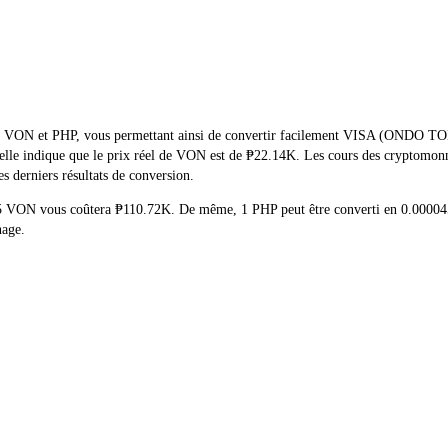
l de VON et PHP, vous permettant ainsi de convertir facilement VISA (ONDO
ctuelle indique que le prix réel de VON est de ₱22.14K. Les cours des crypto
es derniers résultats de conversion.
de 5 VON vous coûtera ₱110.72K. De même, 1 PHP peut être converti en 0.000
nage.