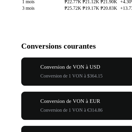
1 mois
₱22.77K
₱21.12K
₱21.90K
+4.3
3 mois
₱25.72K
₱19.17K
₱20.83K
+13.
Conversions courantes
Conversion de VON à USD
Conversion de 1 VON à $364.15
Conversion de VON à EUR
Conversion de 1 VON à €314.86