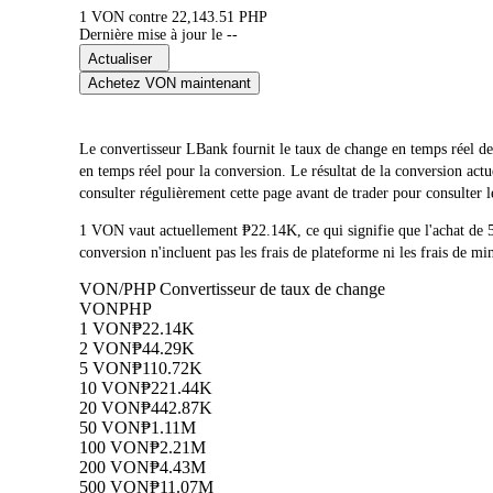
1 VON contre 22,143.51 PHP
Dernière mise à jour le --
Actualiser
Achetez VON maintenant
Le convertisseur LBank fournit le taux de change en temps rée
en temps réel pour la conversion. Le résultat de la conversion a
consulter régulièrement cette page avant de trader pour consulter l
1 VON vaut actuellement ₱22.14K, ce qui signifie que l'achat 
conversion n'incluent pas les frais de plateforme ni les frais de mi
VON/PHP Convertisseur de taux de change
VON
PHP
1 VON
₱22.14K
2 VON
₱44.29K
5 VON
₱110.72K
10 VON
₱221.44K
20 VON
₱442.87K
50 VON
₱1.11M
100 VON
₱2.21M
200 VON
₱4.43M
500 VON
₱11.07M