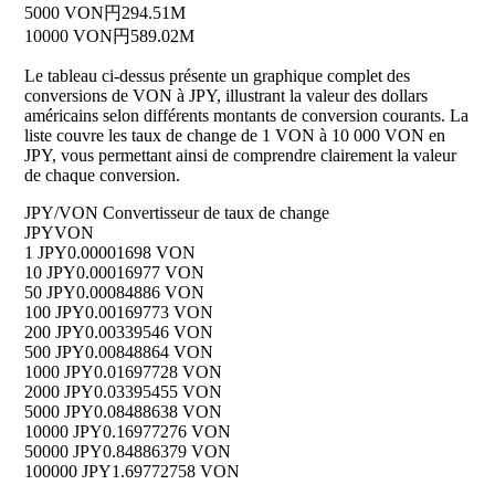
5000 VON
円294.51M
10000 VON
円589.02M
Le tableau ci-dessus présente un graphique complet des
conversions de VON à JPY, illustrant la valeur des dollars
américains selon différents montants de conversion courants. La
liste couvre les taux de change de 1 VON à 10 000 VON en
JPY, vous permettant ainsi de comprendre clairement la valeur
de chaque conversion.
JPY/VON Convertisseur de taux de change
JPY
VON
1 JPY
0.00001698 VON
10 JPY
0.00016977 VON
50 JPY
0.00084886 VON
100 JPY
0.00169773 VON
200 JPY
0.00339546 VON
500 JPY
0.00848864 VON
1000 JPY
0.01697728 VON
2000 JPY
0.03395455 VON
5000 JPY
0.08488638 VON
10000 JPY
0.16977276 VON
50000 JPY
0.84886379 VON
100000 JPY
1.69772758 VON