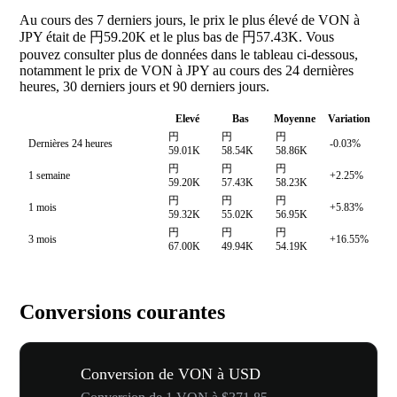
Au cours des 7 derniers jours, le prix le plus élevé de VON à
JPY était de 円59.20K et le plus bas de 円57.43K. Vous
pouvez consulter plus de données dans le tableau ci-dessous,
notamment le prix de VON à JPY au cours des 24 dernières
heures, 30 derniers jours et 90 derniers jours.
Elevé
Bas
Moyenne
Variation
円
円
円
Dernières 24 heures
-0.03%
59.01K
58.54K
58.86K
円
円
円
1 semaine
+2.25%
59.20K
57.43K
58.23K
円
円
円
1 mois
+5.83%
59.32K
55.02K
56.95K
円
円
円
3 mois
+16.55%
67.00K
49.94K
54.19K
Conversions courantes
Conversion de VON à USD