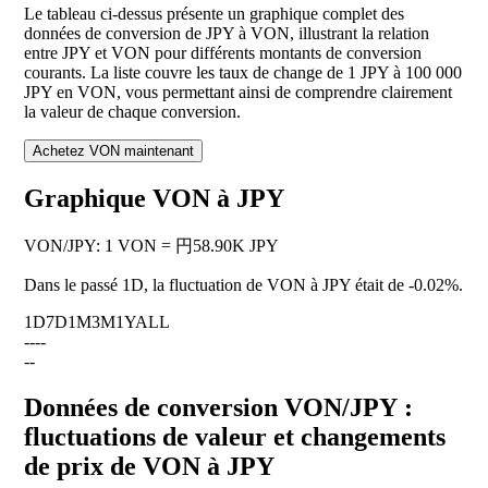
Le tableau ci-dessus présente un graphique complet des
données de conversion de JPY à VON, illustrant la relation
entre JPY et VON pour différents montants de conversion
courants. La liste couvre les taux de change de 1 JPY à 100 000
JPY en VON, vous permettant ainsi de comprendre clairement
la valeur de chaque conversion.
Achetez VON maintenant
Graphique VON à JPY
VON
/
JPY
:
1 VON = 円58.90K JPY
Dans le passé 1D, la fluctuation de VON à JPY était de
-0.02%
.
1D
7D
1M
3M
1Y
ALL
--
--
--
Données de conversion VON/JPY :
fluctuations de valeur et changements
de prix de VON à JPY