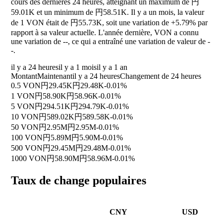
cours des dernières 24 heures, atteignant un maximum de 円
59.01K et un minimum de 円58.51K. Il y a un mois, la valeur
de 1 VON était de 円55.73K, soit une variation de
+5.79%
par
rapport à sa valeur actuelle. L'année dernière, VON a connu
une variation de
--
, ce qui a entraîné une variation de valeur de
-
-
.
il y a 24 heures
il y a 1 mois
il y a 1 an
Montant
Maintenant
il y a 24 heures
Changement de 24 heures
0.5 VON
円29.45K
円29.48K
-0.01%
1 VON
円58.90K
円58.96K
-0.01%
5 VON
円294.51K
円294.79K
-0.01%
10 VON
円589.02K
円589.58K
-0.01%
50 VON
円2.95M
円2.95M
-0.01%
100 VON
円5.89M
円5.90M
-0.01%
500 VON
円29.45M
円29.48M
-0.01%
1000 VON
円58.90M
円58.96M
-0.01%
Taux de change populaires
CNY
USD