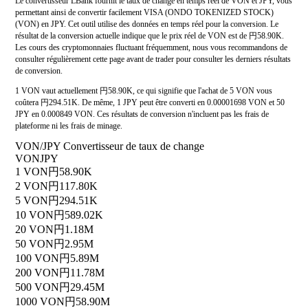
Le convertisseur LBank fournit le taux de change en temps réel de VON et JPY, vous
permettant ainsi de convertir facilement VISA (ONDO TOKENIZED STOCK)
(VON) en JPY. Cet outil utilise des données en temps réel pour la conversion. Le
résultat de la conversion actuelle indique que le prix réel de VON est de 円58.90K.
Les cours des cryptomonnaies fluctuant fréquemment, nous vous recommandons de
consulter régulièrement cette page avant de trader pour consulter les derniers résultats
de conversion.
1 VON vaut actuellement 円58.90K, ce qui signifie que l'achat de 5 VON vous
coûtera 円294.51K. De même, 1 JPY peut être converti en 0.00001698 VON et 50
JPY en 0.000849 VON. Ces résultats de conversion n'incluent pas les frais de
plateforme ni les frais de minage.
VON/JPY Convertisseur de taux de change
VON
JPY
1 VON
円58.90K
2 VON
円117.80K
5 VON
円294.51K
10 VON
円589.02K
20 VON
円1.18M
50 VON
円2.95M
100 VON
円5.89M
200 VON
円11.78M
500 VON
円29.45M
1000 VON
円58.90M