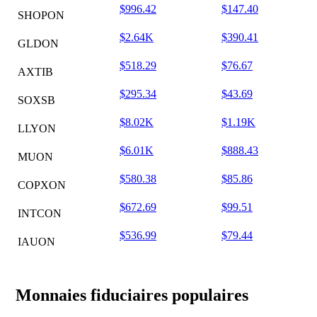
$996.42
$147.40
SHOPON
$2.64K
$390.41
GLDON
$518.29
$76.67
AXTIB
$295.34
$43.69
SOXSB
$8.02K
$1.19K
LLYON
$6.01K
$888.43
MUON
$580.38
$85.86
COPXON
$672.69
$99.51
INTCON
$536.99
$79.44
IAUON
Monnaies fiduciaires populaires