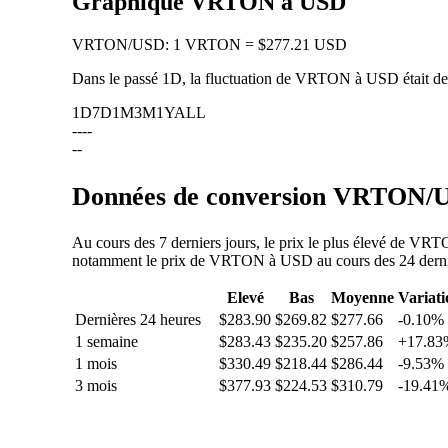
Graphique VRTON à USD
VRTON
/
USD
:
1 VRTON = $277.21 USD
Dans le passé 1D, la fluctuation de VRTON à USD était d
1D
7D
1M
3M
1Y
ALL
--
--
--
Données de conversion VRTON/US
Au cours des 7 derniers jours, le prix le plus élevé de VR
notamment le prix de VRTON à USD au cours des 24 dernière
Elevé
Bas
Moyenne
Variati
Dernières 24 heures
$283.90
$269.82
$277.66
-0.10%
1 semaine
$283.43
$235.20
$257.86
+17.83
1 mois
$330.49
$218.44
$286.44
-9.53%
3 mois
$377.93
$224.53
$310.79
-19.41