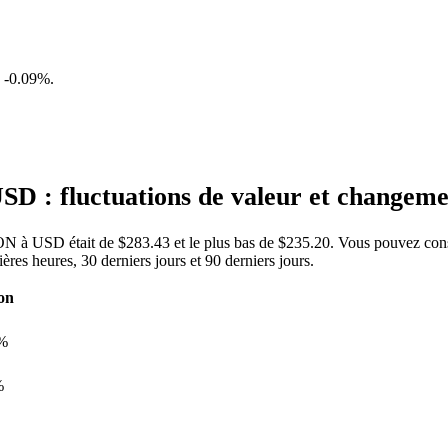
e
-0.09%
.
D : fluctuations de valeur et changem
TON à USD était de $283.43 et le plus bas de $235.20. Vous pouvez cons
s heures, 30 derniers jours et 90 derniers jours.
on
%
%