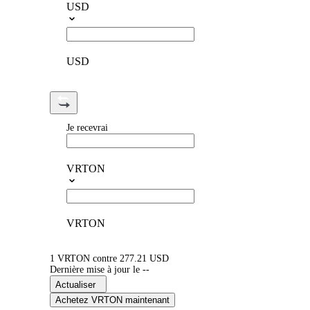
USD
USD
Je recevrai
VRTON
VRTON
1 VRTON contre 277.21 USD
Dernière mise à jour le --
Actualiser
Achetez VRTON maintenant