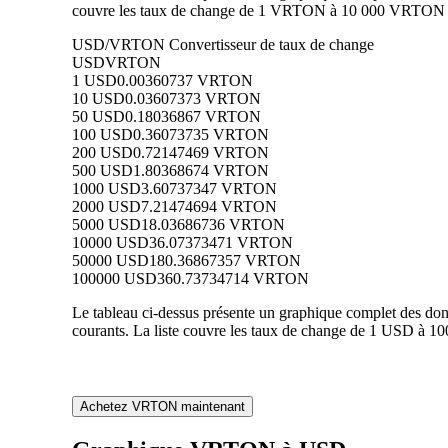
couvre les taux de change de 1 VRTON à 10 000 VRTON en 
USD/VRTON Convertisseur de taux de change
USD
VRTON
1 USD
0.00360737 VRTON
10 USD
0.03607373 VRTON
50 USD
0.18036867 VRTON
100 USD
0.36073735 VRTON
200 USD
0.72147469 VRTON
500 USD
1.80368674 VRTON
1000 USD
3.60737347 VRTON
2000 USD
7.21474694 VRTON
5000 USD
18.03686736 VRTON
10000 USD
36.07373471 VRTON
50000 USD
180.36867357 VRTON
100000 USD
360.73734714 VRTON
Le tableau ci-dessus présente un graphique complet des d
courants. La liste couvre les taux de change de 1 USD à 
Achetez VRTON maintenant