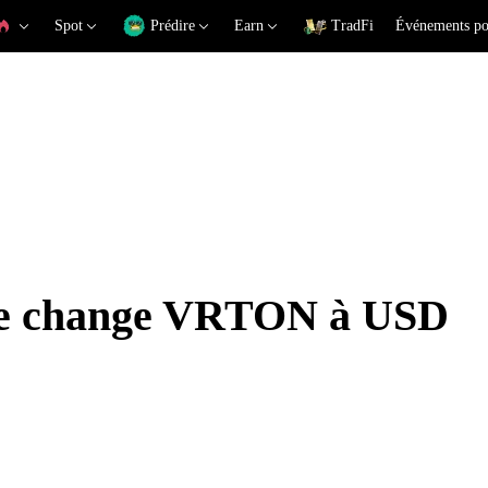
Spot
Prédire
Earn
TradFi
Événements po
 de change VRTON à USD