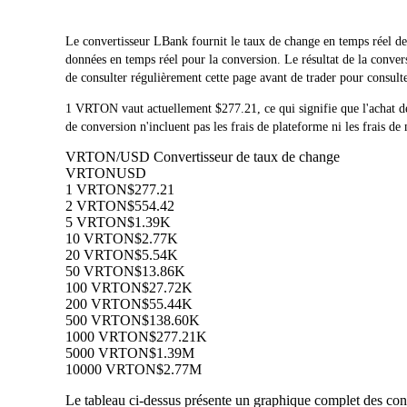
Le convertisseur LBank fournit le taux de change en temps ré
données en temps réel pour la conversion. Le résultat de la conv
de consulter régulièrement cette page avant de trader pour consulte
1 VRTON vaut actuellement $277.21, ce qui signifie que l'ach
de conversion n'incluent pas les frais de plateforme ni les frais de
VRTON/USD Convertisseur de taux de change
VRTON
USD
1 VRTON
$277.21
2 VRTON
$554.42
5 VRTON
$1.39K
10 VRTON
$2.77K
20 VRTON
$5.54K
50 VRTON
$13.86K
100 VRTON
$27.72K
200 VRTON
$55.44K
500 VRTON
$138.60K
1000 VRTON
$277.21K
5000 VRTON
$1.39M
10000 VRTON
$2.77M
Le tableau ci-dessus présente un graphique complet des con