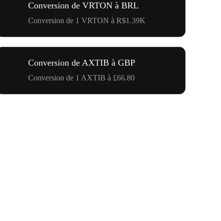
Conversion de VRTON à BRL
Conversion de 1 VRTON à R$1.39K
Conversion de AXTIB à GBP
Conversion de 1 AXTIB à £66.80
500 000 $ p