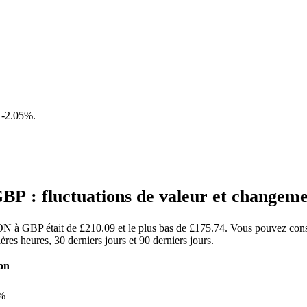
e
-2.05%
.
P : fluctuations de valeur et change
TON à GBP était de £210.09 et le plus bas de £175.74. Vous pouvez consu
s heures, 30 derniers jours et 90 derniers jours.
on
%