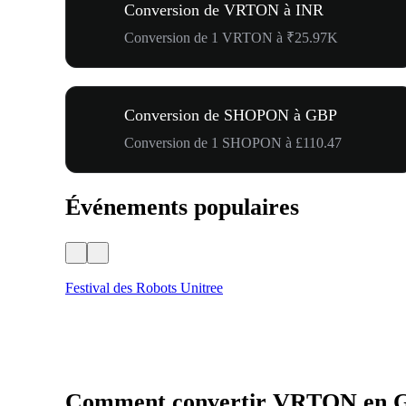
Conversion de VRTON à INR
Conversion de 1 VRTON à ₹25.97K
Conversion de SHOPON à GBP
Conversion de 1 SHOPON à £110.47
Événements populaires
Festival des Robots Unitree
Comment convertir VRTON en 