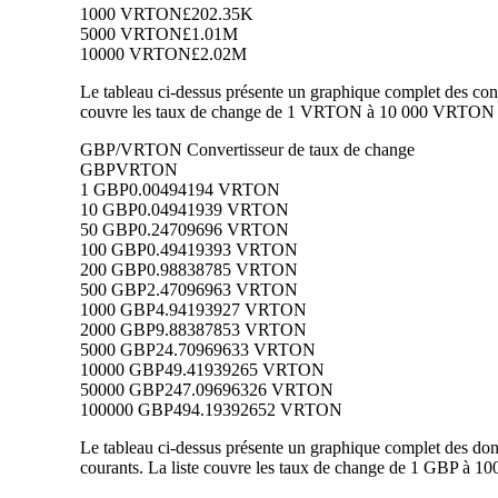
1000 VRTON
£202.35K
5000 VRTON
£1.01M
10000 VRTON
£2.02M
Le tableau ci-dessus présente un graphique complet des conv
couvre les taux de change de 1 VRTON à 10 000 VRTON en 
GBP/VRTON Convertisseur de taux de change
GBP
VRTON
1 GBP
0.00494194 VRTON
10 GBP
0.04941939 VRTON
50 GBP
0.24709696 VRTON
100 GBP
0.49419393 VRTON
200 GBP
0.98838785 VRTON
500 GBP
2.47096963 VRTON
1000 GBP
4.94193927 VRTON
2000 GBP
9.88387853 VRTON
5000 GBP
24.70969633 VRTON
10000 GBP
49.41939265 VRTON
50000 GBP
247.09696326 VRTON
100000 GBP
494.19392652 VRTON
Le tableau ci-dessus présente un graphique complet des d
courants. La liste couvre les taux de change de 1 GBP à 