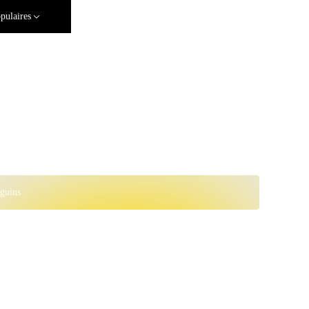
pulaires
guins