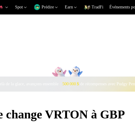
Spot
Prédire
Earn
TradFi
Événements po
là de la glace, avançons ensemble ·
500 000 $
de récompenses avec Pudgy Pen
 de change VRTON à GBP