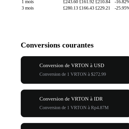
1 mois
£243.60
£161.92
£210.84
-16.82
3 mois
£280.13
£166.43
£229.21
-25.95
Conversions courantes
Conversion de VRTON à USD
Conversion de 1 VRTON à $272.99
Conversion de VRTON à IDR
Conversion de 1 VRTON à Rp4.87M