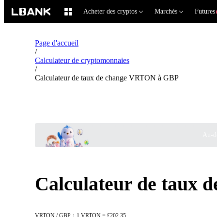
Acheter des cryptos
Marchés
Futures
Page d'accueil
/
Calculateur de cryptomonnaies
/
Calculateur de taux de change VRTON à GBP
Au-de
Calculateur de taux
VRTON / GBP：1 VRTON = £202.35