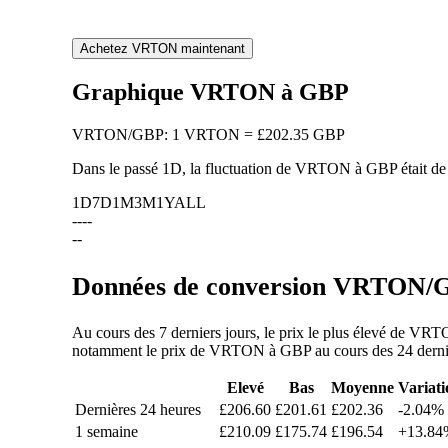
Achetez VRTON maintenant
Graphique VRTON à GBP
VRTON
/
GBP
:
1 VRTON = £202.35 GBP
Dans le passé 1D, la fluctuation de VRTON à GBP était d
1D
7D
1M
3M
1Y
ALL
--
--
--
Données de conversion VRTON/GB
Au cours des 7 derniers jours, le prix le plus élevé de VR
notamment le prix de VRTON à GBP au cours des 24 dernière
Elevé
Bas
Moyenne
Variati
Dernières 24 heures
£206.60
£201.61
£202.36
-2.04%
1 semaine
£210.09
£175.74
£196.54
+13.84