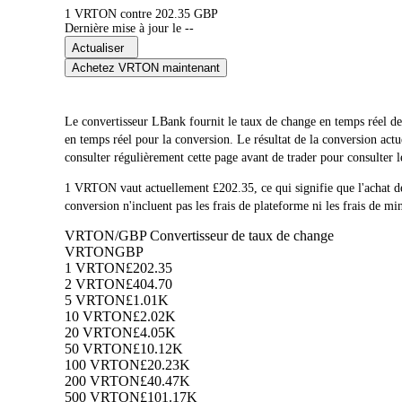
1 VRTON contre 202.35 GBP
Dernière mise à jour le --
Actualiser
Achetez VRTON maintenant
Le convertisseur LBank fournit le taux de change en temps ré
en temps réel pour la conversion. Le résultat de la conversion a
consulter régulièrement cette page avant de trader pour consulter l
1 VRTON vaut actuellement £202.35, ce qui signifie que l'acha
conversion n'incluent pas les frais de plateforme ni les frais de mi
VRTON/GBP Convertisseur de taux de change
VRTON
GBP
1 VRTON
£202.35
2 VRTON
£404.70
5 VRTON
£1.01K
10 VRTON
£2.02K
20 VRTON
£4.05K
50 VRTON
£10.12K
100 VRTON
£20.23K
200 VRTON
£40.47K
500 VRTON
£101.17K