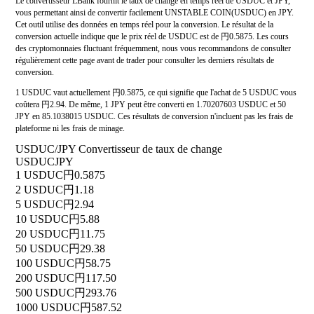
Le convertisseur LBank fournit le taux de change en temps réel de USDUC et JPY,
vous permettant ainsi de convertir facilement UNSTABLE COIN(USDUC) en JPY.
Cet outil utilise des données en temps réel pour la conversion. Le résultat de la
conversion actuelle indique que le prix réel de USDUC est de 円0.5875. Les cours
des cryptomonnaies fluctuant fréquemment, nous vous recommandons de consulter
régulièrement cette page avant de trader pour consulter les derniers résultats de
conversion.
1 USDUC vaut actuellement 円0.5875, ce qui signifie que l'achat de 5 USDUC vous
coûtera 円2.94. De même, 1 JPY peut être converti en 1.70207603 USDUC et 50
JPY en 85.1038015 USDUC. Ces résultats de conversion n'incluent pas les frais de
plateforme ni les frais de minage.
USDUC/JPY Convertisseur de taux de change
USDUC
JPY
1 USDUC
円0.5875
2 USDUC
円1.18
5 USDUC
円2.94
10 USDUC
円5.88
20 USDUC
円11.75
50 USDUC
円29.38
100 USDUC
円58.75
200 USDUC
円117.50
500 USDUC
円293.76
1000 USDUC
円587.52