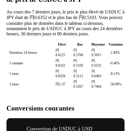
Au cours des 7 derniers jours, le prix le plus élevé de USDUC à
JPY était de 円0.6352 et le plus bas de 円0.5103. Vous pouvez
consulter plus de données dans le tableau ci-dessous,
notamment le prix de USDUC à JPY au cours des 24 dernières
heures, 30 derniers jours et 90 derniers jours.
Elevé
Bas
Moyenne
Variation
円
円
円
Dernières 24 heures
-1.84%
0.6125
0.5760
0.5915
円
円
円
1 semaine
-0.40%
0.6352
0.5103
0.5553
円
円
円
1 mois
-8.13%
0.8329
0.5112
0.6483
円
円
3 mois
円1.37
-56.90%
0.5267
0.7494
Conversions courantes
Conversion de USDUC à USD