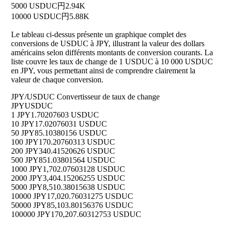
5000 USDUC
円2.94K
10000 USDUC
円5.88K
Le tableau ci-dessus présente un graphique complet des
conversions de USDUC à JPY, illustrant la valeur des dollars
américains selon différents montants de conversion courants. La
liste couvre les taux de change de 1 USDUC à 10 000 USDUC
en JPY, vous permettant ainsi de comprendre clairement la
valeur de chaque conversion.
JPY/USDUC Convertisseur de taux de change
JPY
USDUC
1 JPY
1.70207603 USDUC
10 JPY
17.02076031 USDUC
50 JPY
85.10380156 USDUC
100 JPY
170.20760313 USDUC
200 JPY
340.41520626 USDUC
500 JPY
851.03801564 USDUC
1000 JPY
1,702.07603128 USDUC
2000 JPY
3,404.15206255 USDUC
5000 JPY
8,510.38015638 USDUC
10000 JPY
17,020.76031275 USDUC
50000 JPY
85,103.80156376 USDUC
100000 JPY
170,207.60312753 USDUC