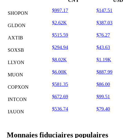
CNY
USD
$997.17
$147.51
SHOPON
$2.62K
$387.03
GLDON
$515.59
$76.27
AXTIB
$294.94
$43.63
SOXSB
$8.02K
$1.19K
LLYON
$6.00K
$887.99
MUON
$581.35
$86.00
COPXON
$672.69
$99.51
INTCON
$536.74
$79.40
IAUON
Monnaies fiduciaires populaires