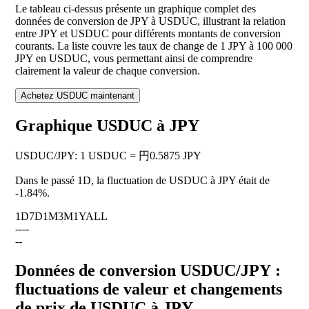
Le tableau ci-dessus présente un graphique complet des
données de conversion de JPY à USDUC, illustrant la relation
entre JPY et USDUC pour différents montants de conversion
courants. La liste couvre les taux de change de 1 JPY à 100 000
JPY en USDUC, vous permettant ainsi de comprendre
clairement la valeur de chaque conversion.
Achetez USDUC maintenant
Graphique USDUC à JPY
USDUC
/
JPY
:
1 USDUC = 円0.5875 JPY
Dans le passé 1D, la fluctuation de USDUC à JPY était de
-1.84%
.
1D
7D
1M
3M
1Y
ALL
--
--
--
Données de conversion USDUC/JPY :
fluctuations de valeur et changements
de prix de USDUC à JPY