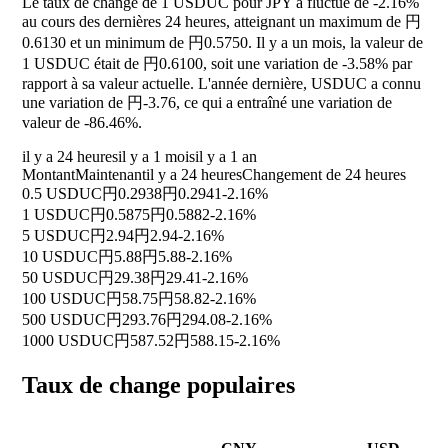
Le taux de change de 1 USDUC pour JPY a fluctué de
-2.16%
au cours des dernières 24 heures, atteignant un maximum de 円
0.6130 et un minimum de 円0.5750. Il y a un mois, la valeur de
1 USDUC était de 円0.6100, soit une variation de
-3.58%
par
rapport à sa valeur actuelle. L'année dernière, USDUC a connu
une variation de 円-3.76, ce qui a entraîné une variation de
valeur de
-86.46%
.
il y a 24 heures
il y a 1 mois
il y a 1 an
Montant
Maintenant
il y a 24 heures
Changement de 24 heures
0.5 USDUC
円0.2938
円0.2941
-2.16%
1 USDUC
円0.5875
円0.5882
-2.16%
5 USDUC
円2.94
円2.94
-2.16%
10 USDUC
円5.88
円5.88
-2.16%
50 USDUC
円29.38
円29.41
-2.16%
100 USDUC
円58.75
円58.82
-2.16%
500 USDUC
円293.76
円294.08
-2.16%
1000 USDUC
円587.52
円588.15
-2.16%
Taux de change populaires