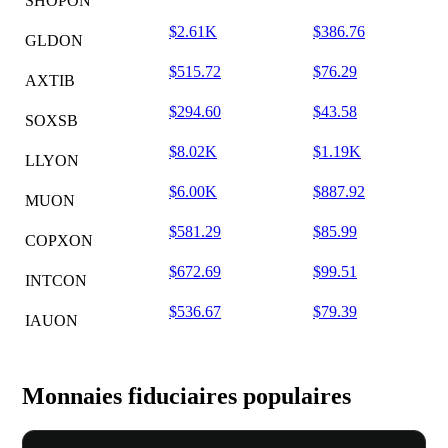
SHOPON
$2.61K
$386.76
GLDON
$515.72
$76.29
AXTIB
$294.60
$43.58
SOXSB
$8.02K
$1.19K
LLYON
$6.00K
$887.92
MUON
$581.29
$85.99
COPXON
$672.69
$99.51
INTCON
$536.67
$79.39
IAUON
Monnaies fiduciaires populaires