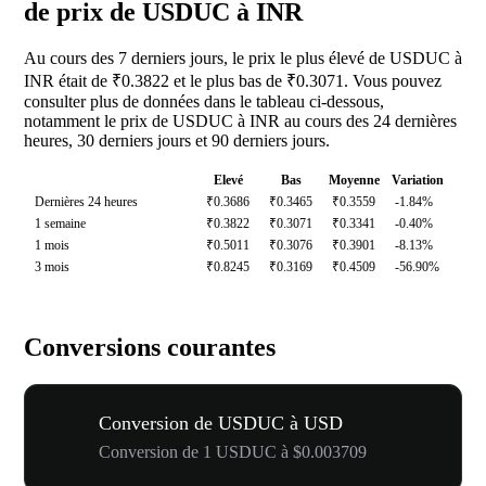
de prix de USDUC à INR
Au cours des 7 derniers jours, le prix le plus élevé de USDUC à
INR était de ₹0.3822 et le plus bas de ₹0.3071. Vous pouvez
consulter plus de données dans le tableau ci-dessous,
notamment le prix de USDUC à INR au cours des 24 dernières
heures, 30 derniers jours et 90 derniers jours.
Elevé
Bas
Moyenne
Variation
Dernières 24 heures
₹0.3686
₹0.3465
₹0.3559
-1.84%
1 semaine
₹0.3822
₹0.3071
₹0.3341
-0.40%
1 mois
₹0.5011
₹0.3076
₹0.3901
-8.13%
3 mois
₹0.8245
₹0.3169
₹0.4509
-56.90%
Conversions courantes
Conversion de USDUC à USD
Conversion de 1 USDUC à $0.003709