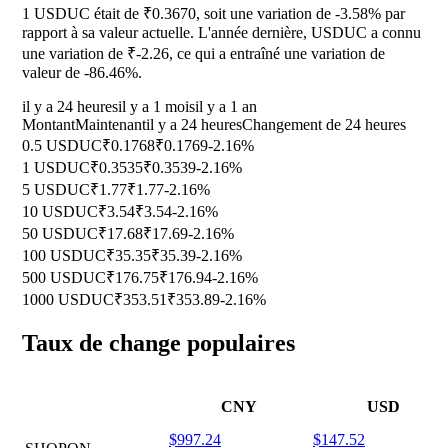
1 USDUC était de ₹0.3670, soit une variation de
-3.58%
par
rapport à sa valeur actuelle. L'année dernière, USDUC a connu
une variation de ₹-2.26, ce qui a entraîné une variation de
valeur de
-86.46%
.
il y a 24 heures
il y a 1 mois
il y a 1 an
Montant
Maintenant
il y a 24 heures
Changement de 24 heures
0.5 USDUC
₹0.1768
₹0.1769
-2.16%
1 USDUC
₹0.3535
₹0.3539
-2.16%
5 USDUC
₹1.77
₹1.77
-2.16%
10 USDUC
₹3.54
₹3.54
-2.16%
50 USDUC
₹17.68
₹17.69
-2.16%
100 USDUC
₹35.35
₹35.39
-2.16%
500 USDUC
₹176.75
₹176.94
-2.16%
1000 USDUC
₹353.51
₹353.89
-2.16%
Taux de change populaires
CNY
USD
$997.24
$147.52