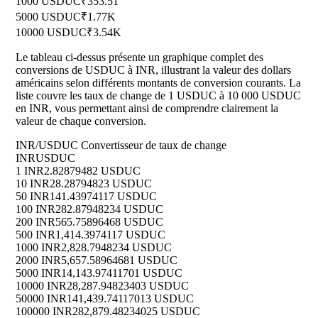
1000 USDUC
₹353.51
5000 USDUC
₹1.77K
10000 USDUC
₹3.54K
Le tableau ci-dessus présente un graphique complet des
conversions de USDUC à INR, illustrant la valeur des dollars
américains selon différents montants de conversion courants. La
liste couvre les taux de change de 1 USDUC à 10 000 USDUC
en INR, vous permettant ainsi de comprendre clairement la
valeur de chaque conversion.
INR/USDUC Convertisseur de taux de change
INR
USDUC
1 INR
2.82879482 USDUC
10 INR
28.28794823 USDUC
50 INR
141.43974117 USDUC
100 INR
282.87948234 USDUC
200 INR
565.75896468 USDUC
500 INR
1,414.3974117 USDUC
1000 INR
2,828.7948234 USDUC
2000 INR
5,657.58964681 USDUC
5000 INR
14,143.97411701 USDUC
10000 INR
28,287.94823403 USDUC
50000 INR
141,439.74117013 USDUC
100000 INR
282,879.48234025 USDUC