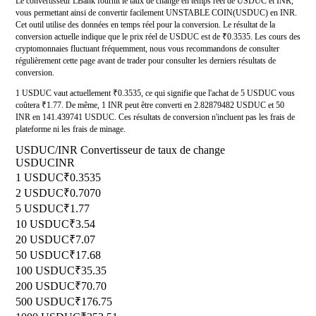
Le convertisseur LBank fournit le taux de change en temps réel de USDUC et INR,
vous permettant ainsi de convertir facilement UNSTABLE COIN(USDUC) en INR.
Cet outil utilise des données en temps réel pour la conversion. Le résultat de la
conversion actuelle indique que le prix réel de USDUC est de ₹0.3535. Les cours des
cryptomonnaies fluctuant fréquemment, nous vous recommandons de consulter
régulièrement cette page avant de trader pour consulter les derniers résultats de
conversion.
1 USDUC vaut actuellement ₹0.3535, ce qui signifie que l'achat de 5 USDUC vous
coûtera ₹1.77. De même, 1 INR peut être converti en 2.82879482 USDUC et 50
INR en 141.439741 USDUC. Ces résultats de conversion n'incluent pas les frais de
plateforme ni les frais de minage.
USDUC/INR Convertisseur de taux de change
USDUC
INR
1 USDUC
₹0.3535
2 USDUC
₹0.7070
5 USDUC
₹1.77
10 USDUC
₹3.54
20 USDUC
₹7.07
50 USDUC
₹17.68
100 USDUC
₹35.35
200 USDUC
₹70.70
500 USDUC
₹176.75