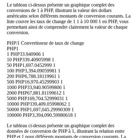
Le tableau ci-dessus présente un graphique complet des
conversions de 1 à PHP, illustrant la valeur des dollars
américains selon différents montants de conversion courants. La
liste couvre les taux de change de 1 1 à 10 000 1 en PHP, vous
permettant ainsi de comprendre clairement la valeur de chaque
conversion.
PHP/1 Convertisseur de taux de change
PHP
1
1 PHP
33.940906 1
10 PHP
339.40905998 1
50 PHP
1,697.0452999 1
100 PHP
3,394.09059981 1
200 PHP
6,788.18119961 1
500 PHP
16,970.45299903 1
1000 PHP
33,940.90599806 1
2000 PHP
67,881.81199612 1
5000 PHP
169,704.52999031 1
10000 PHP
339,409.05998062 1
50000 PHP
1,697,045.29990309 1
100000 PHP
3,394,090.59980618 1
Le tableau ci-dessus présente un graphique complet des
données de conversion de PHP à 1, illustrant la relation entre
PHP et 1 pour différents montants de conversion courants. La