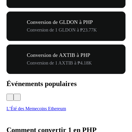
Conversion de GLDON à PHP
Conversion de 1 GLDON à ₱23.77K
Conversion de AXTIB à PHP
Conversion de 1 AXTIB à ₱4.18K
Événements populaires
L’Été des Memecoins Ethereum
Ca
Comment convertir 1 en PHP