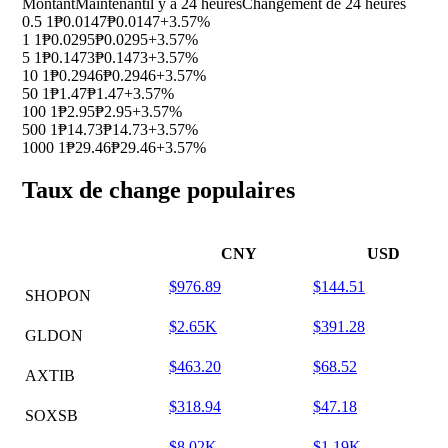
Montant
Maintenant
il y a 24 heures
Changement de 24 heures
0.5 1
₱0.0147
₱0.0147
+3.57%
1 1
₱0.0295
₱0.0295
+3.57%
5 1
₱0.1473
₱0.1473
+3.57%
10 1
₱0.2946
₱0.2946
+3.57%
50 1
₱1.47
₱1.47
+3.57%
100 1
₱2.95
₱2.95
+3.57%
500 1
₱14.73
₱14.73
+3.57%
1000 1
₱29.46
₱29.46
+3.57%
Taux de change populaires
CNY
USD
$976.89
$144.51
SHOPON
$2.65K
$391.28
GLDON
$463.20
$68.52
AXTIB
$318.94
$47.18
SOXSB
$8.02K
$1.19K