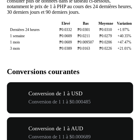
consulter plus de données dans le tableau ci-dessous,
notamment le prix de 1 à PHP au cours des 24 dernières heures,
30 derniers jours et 90 derniers jours.
Elevé
Bas
Moyenne
Variation
Dernières 24 heures
₱0.0332
₱0.0301
₱0.0310
+1.97%
1 semaine
₱0.0609
₱0.0211
₱0.0279
+40.35%
1 mois
₱0.0609
₱0.009507
₱0.0206
+47.47%
3 mois
₱0.0389
₱0.0163
₱0.0226
+21.01%
Conversions courantes
Conversion de 1 à USD
Conversion de 1 1 à $0.000485
Conversion de 1 à AUD
Conversion de 1 1 à $0.000689