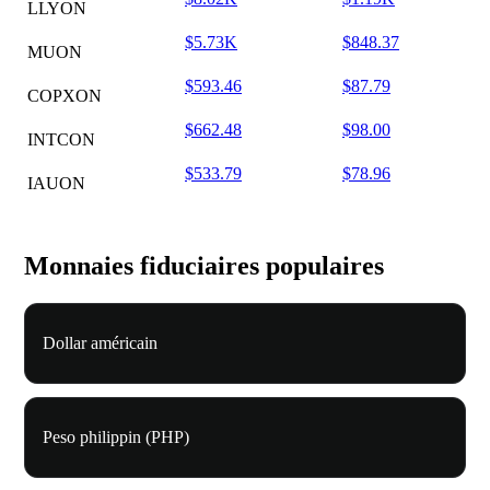
LLYON
$5.73K
$848.37
MUON
$593.46
$87.79
COPXON
$662.48
$98.00
INTCON
$533.79
$78.96
IAUON
Monnaies fiduciaires populaires
Dollar américain
Peso philippin (PHP)