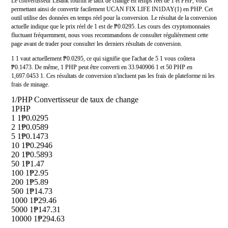
Le convertisseur LBank fournit le taux de change en temps réel de 1 et PHP, vous
permettant ainsi de convertir facilement UCAN FIX LIFE IN1DAY(1) en PHP. Cet
outil utilise des données en temps réel pour la conversion. Le résultat de la conversion
actuelle indique que le prix réel de 1 est de ₱0.0295. Les cours des cryptomonnaies
fluctuant fréquemment, nous vous recommandons de consulter régulièrement cette
page avant de trader pour consulter les derniers résultats de conversion.
1 1 vaut actuellement ₱0.0295, ce qui signifie que l'achat de 5 1 vous coûtera
₱0.1473. De même, 1 PHP peut être converti en 33.940906 1 et 50 PHP en
1,697.0453 1. Ces résultats de conversion n'incluent pas les frais de plateforme ni les
frais de minage.
1/PHP Convertisseur de taux de change
1
PHP
1 1
₱0.0295
2 1
₱0.0589
5 1
₱0.1473
10 1
₱0.2946
20 1
₱0.5893
50 1
₱1.47
100 1
₱2.95
200 1
₱5.89
500 1
₱14.73
1000 1
₱29.46
5000 1
₱147.31
10000 1
₱294.63